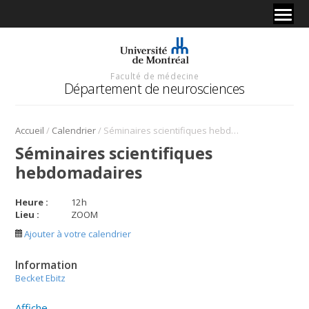
Faculté de médecine
Département de neurosciences
/
/
Accueil
Calendrier
Séminaires scientifiques hebdomadaires
Séminaires scientifiques
hebdomadaires
Heure :
12
h
Lieu :
ZOOM
Ajouter à votre calendrier
Information
Becket Ebitz
Affiche