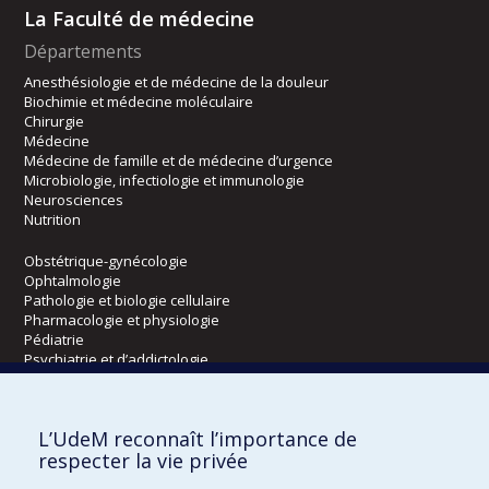
La Faculté de médecine
Départements
Anesthésiologie et de médecine de la douleur
Biochimie et médecine moléculaire
Chirurgie
Médecine
Médecine de famille et de médecine d’urgence
Microbiologie, infectiologie et immunologie
Neurosciences
Nutrition
Obstétrique-gynécologie
Ophtalmologie
Pathologie et biologie cellulaire
Pharmacologie et physiologie
Pédiatrie
Psychiatrie et d’addictologie
Radiologie, radio-oncologie et médecine nucléaire
L’UdeM reconnaît l’importance de
Écoles
respecter la vie privée
Kinésiologie et des sciences de l’activité physique