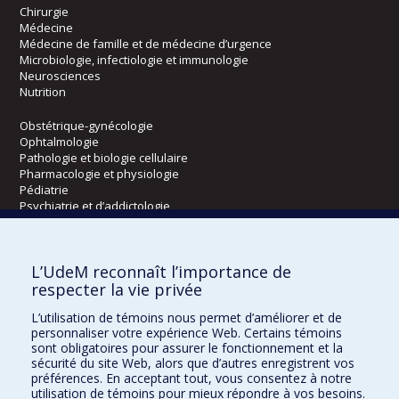
Chirurgie
Médecine
Médecine de famille et de médecine d’urgence
Microbiologie, infectiologie et immunologie
Neurosciences
Nutrition
Obstétrique-gynécologie
Ophtalmologie
Pathologie et biologie cellulaire
Pharmacologie et physiologie
Pédiatrie
Psychiatrie et d’addictologie
Radiologie, radio-oncologie et médecine nucléaire
L’UdeM reconnaît l’importance de
Écoles
respecter la vie privée
Kinésiologie et des sciences de l’activité physique
L’utilisation de témoins nous permet d’améliorer et de
Orthophonie et audiologie
personnaliser votre expérience Web. Certains témoins
Réadaptation
sont obligatoires pour assurer le fonctionnement et la
sécurité du site Web, alors que d’autres enregistrent vos
préférences. En acceptant tout, vous consentez à notre
Directions
utilisation de témoins pour mieux répondre à vos besoins.