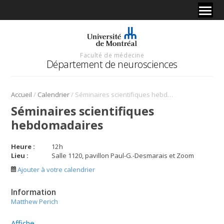
Faculté de médecine
Département de neurosciences
/
/
Accueil
Calendrier
Séminaires scientifiques hebdomadaires
Séminaires scientifiques
hebdomadaires
Heure :
12
h
Lieu :
Salle 1120, pavillon Paul-G.-Desmarais et Zoom
Ajouter à votre calendrier
Information
Matthew Perich
Affiche