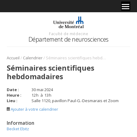
Faculté de médecine
Département de neurosciences
/
/
Accueil
Calendrier
Séminaires scientifiques hebdomadaires
Séminaires scientifiques
hebdomadaires
Date :
30 mai 2024
Heure :
12
h
à
13
h
Lieu :
Salle 1120, pavillon Paul-G.-Desmarais et Zoom
Ajouter à votre calendrier
Information
Becket Ebitz