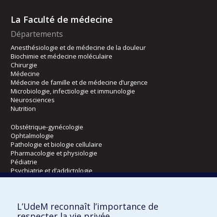
La Faculté de médecine
Départements
Anesthésiologie et de médecine de la douleur
Biochimie et médecine moléculaire
Chirurgie
Médecine
Médecine de famille et de médecine d’urgence
Microbiologie, infectiologie et immunologie
Neurosciences
Nutrition
Obstétrique-gynécologie
Ophtalmologie
Pathologie et biologie cellulaire
Pharmacologie et physiologie
Pédiatrie
Psychiatrie et d’addictologie
Radiologie, radio-oncologie et médecine nucléaire
L’UdeM reconnaît l’importance de
Écoles
respecter la vie privée