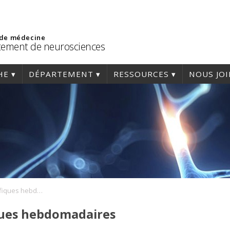
 de médecine
ement de neurosciences
HE
DÉPARTEMENT
RESSOURCES
NOUS JO
Séminaires scientifiques hebdomadaires
ques hebdomadaires