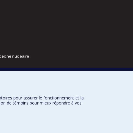
decine nucléaire
atoires pour assurer le fonctionnement et la
sation de témoins pour mieux répondre à vos
nditions d’utilisation
Paramètres des témoins