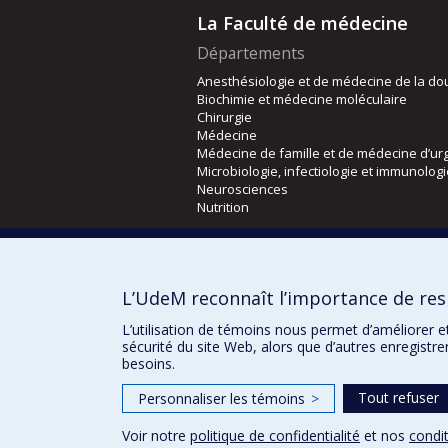
La Faculté de médecine
Départements
Anesthésiologie et de médecine de la do
Biochimie et médecine moléculaire
Chirurgie
Médecine
Médecine de famille et de médecine d’ur
Microbiologie, infectiologie et immunolog
Neurosciences
Nutrition
Écoles
Kinésiologie et des sciences de l’activité
L’UdeM reconnaît l’importance de resp
Orthophonie et audiologie
Réadaptation
L’utilisation de témoins nous permet d’améliorer e
sécurité du site Web, alors que d’autres enregistr
besoins.
Tout refuser
Personnaliser les témoins
>
Voir notre
politique de confidentialité
et nos
condit