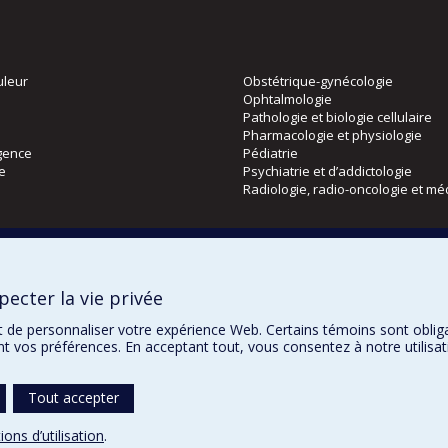
uleur
Obstétrique-gynécologie
Ophtalmologie
Pathologie et biologie cellulaire
Pharmacologie et physiologie
gence
Pédiatrie
ie
Psychiatrie et d’addictologie
Radiologie, radio-oncologie et mé
Directions
 physique
DPC
ecter la vie privée
CPASS
Éthique clinique
t de personnaliser votre expérience Web. Certains témoins sont oblig
ent vos préférences. En acceptant tout, vous consentez à notre utili
Tout accepter
Confidentialité
Co
ions d’utilisation
.