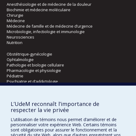
Anesthésiologie et de médecine de la douleur
Biochimie et médecine moléculaire
Chirurgie
Médecine
Médecine de famille et de médecine d’urgence
Microbiologie, infectiologie et immunologie
Neurosciences
Nutrition
Obstétrique-gynécologie
Ophtalmologie
Pathologie et biologie cellulaire
Pharmacologie et physiologie
Pédiatrie
Psychiatrie et d’addictologie
Radiologie, radio-oncologie et médecine nucléaire
L’UdeM reconnaît l’importance de
Écoles
respecter la vie privée
Kinésiologie et des sciences de l’activité physique
L’utilisation de témoins nous permet d’améliorer et de
Orthophonie et audiologie
personnaliser votre expérience Web. Certains témoins
Réadaptation
sont obligatoires pour assurer le fonctionnement et la
sécurité du site Web, alors que d’autres enregistrent vos