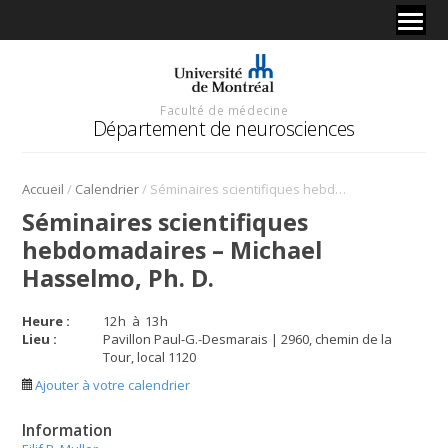
Faculté de médecine
Département de neurosciences
/
/
Accueil
Calendrier
Séminaires scientifiques hebdomadaires – Michael Hasselmo, Ph. D.
Séminaires scientifiques
hebdomadaires – Michael
Hasselmo, Ph. D.
Heure :
12
h
à
13
h
Lieu :
Pavillon Paul-G.-Desmarais | 2960, chemin de la
Tour, local 1120
Ajouter à votre calendrier
Information