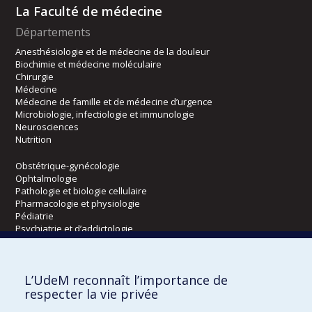
La Faculté de médecine
Départements
Anesthésiologie et de médecine de la douleur
Biochimie et médecine moléculaire
Chirurgie
Médecine
Médecine de famille et de médecine d’urgence
Microbiologie, infectiologie et immunologie
Neurosciences
Nutrition
Obstétrique-gynécologie
Ophtalmologie
Pathologie et biologie cellulaire
Pharmacologie et physiologie
Pédiatrie
Psychiatrie et d’addictologie
Radiologie, radio-oncologie et médecine nucléaire
L’UdeM reconnaît l’importance de
Écoles
respecter la vie privée
Kinésiologie et des sciences de l’activité physique