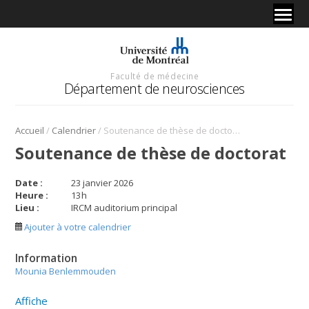
Faculté de médecine
Département de neurosciences
/
/
Accueil
Calendrier
Soutenance de thèse de doctorat
Soutenance de thèse de doctorat
Date :
23 janvier 2026
Heure :
13
h
Lieu :
IRCM auditorium principal
Ajouter à votre calendrier
Information
Mounia Benlemmouden
Affiche