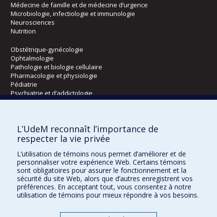
Médecine de famille et de médecine d’urgence
Microbiologie, infectiologie et immunologie
Neurosciences
Nutrition
Obstétrique-gynécologie
Ophtalmologie
Pathologie et biologie cellulaire
Pharmacologie et physiologie
Pédiatrie
Psychiatrie et d’addictologie
Radiologie, radio-oncologie et médecine nucléaire
L’UdeM reconnaît l’importance de
Écoles
respecter la vie privée
Kinésiologie et des sciences de l’activité physique
L’utilisation de témoins nous permet d’améliorer et de
Orthophonie et audiologie
personnaliser votre expérience Web. Certains témoins
Réadaptation
sont obligatoires pour assurer le fonctionnement et la
sécurité du site Web, alors que d’autres enregistrent vos
préférences. En acceptant tout, vous consentez à notre
Directions
utilisation de témoins pour mieux répondre à vos besoins.
DPC
CPASS