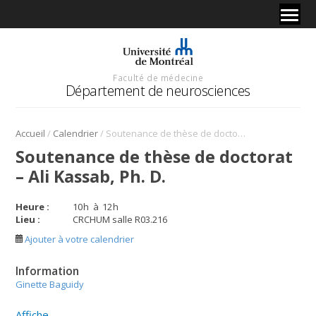
Faculté de médecine
Département de neurosciences
/
/
Accueil
Calendrier
Soutenance de thèse de doctorat – Ali Kassab, Ph. D.
Soutenance de thèse de doctorat
– Ali Kassab, Ph. D.
Heure :
10
h
à
12
h
Lieu :
CRCHUM salle R03.216
Ajouter à votre calendrier
Information
Ginette Baguidy
Affiche