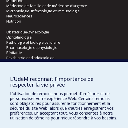
Médecine
Médecine de famille et de médecine d’urgence
Microbiologie, infectiologie et immunologie
Neurosciences
Nutrition
Obstétrique-gynécologie
Ophtalmologie
Pathologie et biologie cellulaire
Pharmacologie et physiologie
Pédiatrie
Psychiatrie et d’addictologie
Radiologie, radio-oncologie et médecine nucléaire
L’UdeM reconnaît l’importance de
Écoles
respecter la vie privée
Kinésiologie et des sciences de l’activité physique
L’utilisation de témoins nous permet d’améliorer et de
Orthophonie et audiologie
personnaliser votre expérience Web. Certains témoins
Réadaptation
sont obligatoires pour assurer le fonctionnement et la
sécurité du site Web, alors que d’autres enregistrent vos
préférences. En acceptant tout, vous consentez à notre
Directions
utilisation de témoins pour mieux répondre à vos besoins.
DPC
CPASS