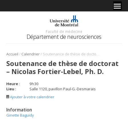
Faculté de médecine
Département de neurosciences
/
/
Accueil
Calendrier
Soutenance de thèse de doctorat – Nicolas Fortier-Lebel, Ph. D.
Soutenance de thèse de doctorat
– Nicolas Fortier-Lebel, Ph. D.
Heure :
9
h
30
Lieu :
Salle 1120, pavillon Paul-G.-Desmarais
Ajouter à votre calendrier
Information
Ginette Baguidy