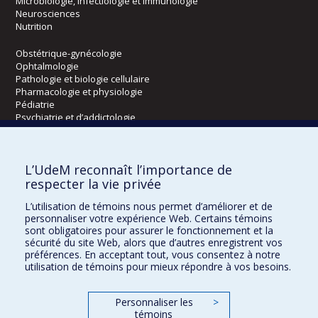
Microbiologie, infectiologie et immunologie
Neurosciences
Nutrition
Obstétrique-gynécologie
Ophtalmologie
Pathologie et biologie cellulaire
Pharmacologie et physiologie
Pédiatrie
Psychiatrie et d’addictologie
Radiologie, radio-oncologie et médecine nucléaire
L’UdeM reconnaît l’importance de
Écoles
respecter la vie privée
Kinésiologie et des sciences de l’activité physique
L’utilisation de témoins nous permet d’améliorer et de
Orthophonie et audiologie
personnaliser votre expérience Web. Certains témoins
Réadaptation
sont obligatoires pour assurer le fonctionnement et la
sécurité du site Web, alors que d’autres enregistrent vos
préférences. En acceptant tout, vous consentez à notre
Directions
utilisation de témoins pour mieux répondre à vos besoins.
DPC
CPASS
Personnaliser les
>
Éthique clinique
témoins