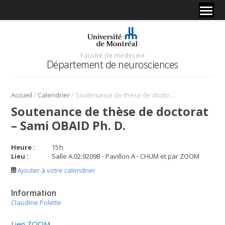
Faculté de médecine
Département de neurosciences
/
/
Accueil
Calendrier
Soutenance de thèse de doctorat – Sami OBAID Ph. D.
Soutenance de thèse de doctorat
– Sami OBAID Ph. D.
Heure :
15
h
Lieu :
Salle A.02.9209B - Pavillon A - CHUM et par ZOOM
Ajouter à votre calendrier
Information
Claudine Polette
Lien ZOOM