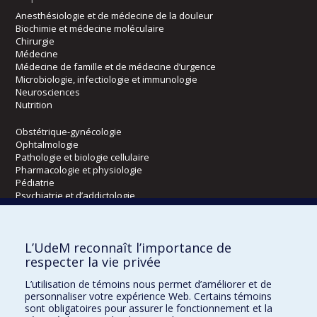
Anesthésiologie et de médecine de la douleur
Biochimie et médecine moléculaire
Chirurgie
Médecine
Médecine de famille et de médecine d’urgence
Microbiologie, infectiologie et immunologie
Neurosciences
Nutrition
Obstétrique-gynécologie
Ophtalmologie
Pathologie et biologie cellulaire
Pharmacologie et physiologie
Pédiatrie
Psychiatrie et d’addictologie
Radiologie, radio-oncologie et médecine nucléaire
L’UdeM reconnaît l’importance de
Écoles
respecter la vie privée
Kinésiologie et des sciences de l’activité physique
L’utilisation de témoins nous permet d’améliorer et de
Orthophonie et audiologie
personnaliser votre expérience Web. Certains témoins
Réadaptation
sont obligatoires pour assurer le fonctionnement et la