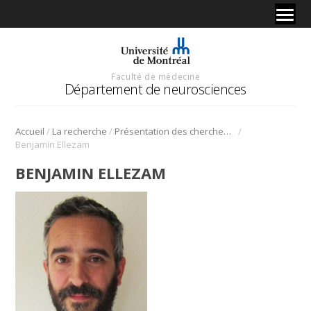
Faculté de médecine
Département de neurosciences
/
/
/
Accueil
La recherche
Présentation des chercheurs et de leur discipline
Benjamin Ellezam
BENJAMIN ELLEZAM