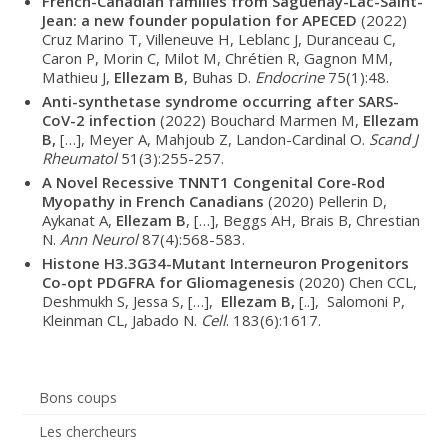
French-Canadian families from Saguenay-Lac-Saint-
Jean: a new founder population for APECED
(2022)
Cruz Marino T, Villeneuve H, Leblanc J, Duranceau C,
Caron P, Morin C, Milot M, Chrétien R, Gagnon MM,
Mathieu J,
Ellezam B
, Buhas D.
Endocrine
75(1):48.
Anti-synthetase syndrome occurring after SARS-
CoV-2 infection
(2022) Bouchard Marmen M,
Ellezam
B,
[…], Meyer A, Mahjoub Z, Landon-Cardinal O.
Scand J
Rheumatol
51(3):255-257.
A Novel Recessive TNNT1 Congenital Core-Rod
Myopathy in French Canadians
(2020) Pellerin D,
Aykanat A,
Ellezam B
, […], Beggs AH, Brais B, Chrestian
N.
Ann Neurol
87(4):568-583.
Histone H3.3G34-Mutant Interneuron Progenitors
Co-opt PDGFRA for Gliomagenesis
(2020) Chen CCL,
Deshmukh S, Jessa S, […],
Ellezam B,
[..], Salomoni P,
Kleinman CL, Jabado N.
Cell
. 183(6):1617.
Bons coups
Les chercheurs