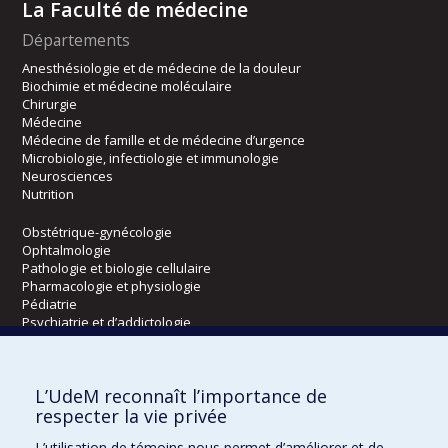
La Faculté de médecine
Départements
Anesthésiologie et de médecine de la douleur
Biochimie et médecine moléculaire
Chirurgie
Médecine
Médecine de famille et de médecine d’urgence
Microbiologie, infectiologie et immunologie
Neurosciences
Nutrition
Obstétrique-gynécologie
Ophtalmologie
Pathologie et biologie cellulaire
Pharmacologie et physiologie
Pédiatrie
Psychiatrie et d’addictologie
Radiologie, radio-oncologie et médecine nucléaire
L’UdeM reconnaît l’importance de
Écoles
respecter la vie privée
Kinésiologie et des sciences de l’activité physique
L’utilisation de témoins nous permet d’améliorer et de