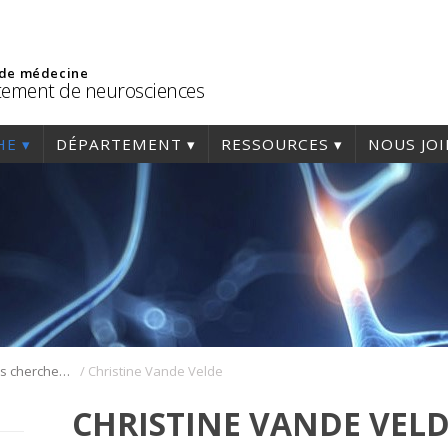
 de médecine
ement de neurosciences
HE
DÉPARTEMENT
RESSOURCES
NOUS JO
/
Présentation des chercheurs et de leur discipline
Christine Vande Velde
CHRISTINE VANDE VEL