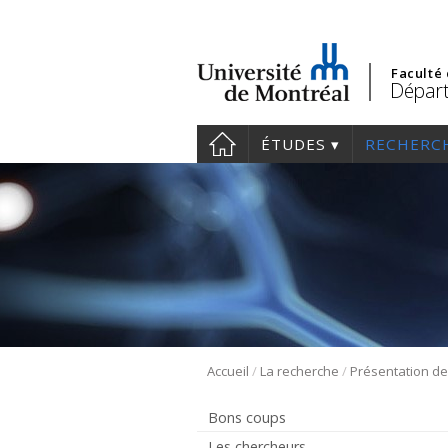
Faculté
Départ
ÉTUDES
RECHERC
/
/
Accueil
La recherche
Bons coups
Les chercheurs