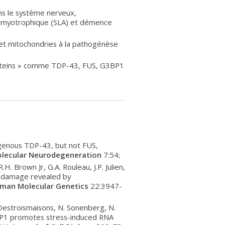
s le système nerveux,
e amyotrophique (SLA) et démence
 et mitochondries à la pathogénèse
roteins » comme TDP-43, FUS, G3BP1
dogenous TDP-43, but not FUS,
lecular Neurodegeneration
7:54;
.H. Brown Jr, G.A. Rouleau, J.P. Julien,
l damage revealed by
man Molecular Genetics
22:3947-
 Destroismaisons, N. Sonenberg, N.
G3BP1 promotes stress-induced RNA