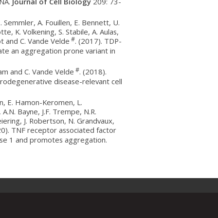
RNA.
Journal of Cell Biology
209: 73-
S. Semmler, A. Fouillen, E. Bennett, U.
e, K. Volkening, S. Stabile, A. Aulas,
#
bot and C. Vande Velde
. (2017). TDP-
ate an aggregation prone variant in
#
rham and C. Vande Velde
. (2018).
rodegenerative disease-relevant cell
uin, E. Hamon-Keromen, L.
, A.N. Bayne, J.F. Trempe, N.R.
iering, J. Robertson, N. Grandvaux,
20). TNF receptor associated factor
ase 1 and promotes aggregation.