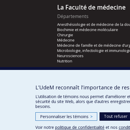
La Faculté de médecine
Départements
Anesthésiologie et de médecine de la do
Biochimie et médecine moléculaire
Chirurgie
Médecine
Médecine de famille et de médecine d’ur
Microbiologie, infectiologie et immunolog
Neurosciences
Nutrition
Écoles
Kinésiologie et des sciences de l’activité
L’UdeM reconnaît l’importance de resp
Orthophonie et audiologie
Réadaptation
L’utilisation de témoins nous permet d’améliorer e
sécurité du site Web, alors que d’autres enregistr
besoins.
Tout refuser
Personnaliser les témoins
>
Voir notre
politique de confidentialité
et nos
condit