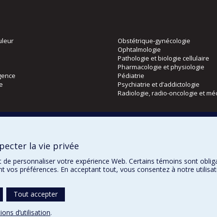
uleur
Obstétrique-gynécologie
Ophtalmologie
Pathologie et biologie cellulaire
Pharmacologie et physiologie
gence
Pédiatrie
ie
Psychiatrie et d’addictologie
Radiologie, radio-oncologie et mé
Directions
 physique
DPC
ecter la vie privée
CPASS
Éthique clinique
t de personnaliser votre expérience Web. Certains témoins sont oblig
ent vos préférences. En acceptant tout, vous consentez à notre utili
Tout accepter
Confidentialité
Co
ions d’utilisation
.