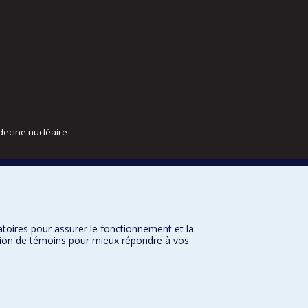
decine nucléaire
atoires pour assurer le fonctionnement et la
sation de témoins pour mieux répondre à vos
nditions d’utilisation
Paramètres des témoins