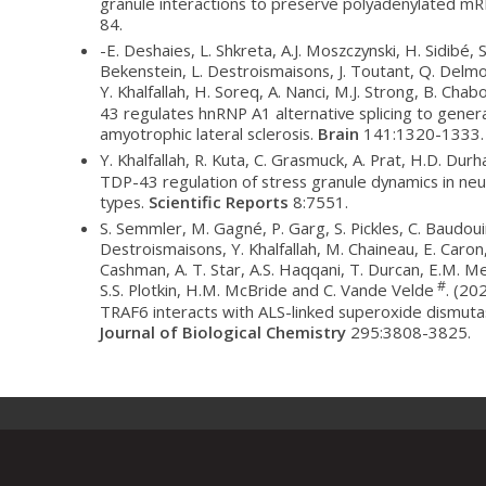
granule interactions to preserve polyadenylated m
84.
-E. Deshaies, L. Shkreta, A.J. Moszczynski, H. Sidibé, 
Bekenstein, L. Destroismaisons, J. Toutant, Q. Delmott
Y. Khalfallah, H. Soreq, A. Nanci, M.J. Strong, B. Cha
43 regulates hnRNP A1 alternative splicing to gener
amyotrophic lateral sclerosis.
Brain
141:1320-1333.
Y. Khalfallah, R. Kuta, C. Grasmuck, A. Prat, H.D. Du
TDP-43 regulation of stress granule dynamics in neu
types.
Scientific Reports
8:7551.
S. Semmler, M. Gagné, P. Garg, S. Pickles, C. Baudo
Destroismaisons, Y. Khalfallah, M. Chaineau, E. Caron
Cashman, A. T. Star, A.S. Haqqani, T. Durcan, E.M. Me
#
S.S. Plotkin, H.M. McBride and C. Vande Velde
. (20
TRAF6 interacts with ALS-linked superoxide dismut
Journal of Biological Chemistry
295:3808-3825.