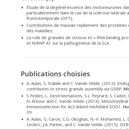
Étude de la dégénérescence des motoneurones dan
particulièrement dans le cas de la sclérose latéral
frontotemporale (DFT);
Contributions de mauvais repliement des protéines
des maladies;
Le role de granules de stresse et « RNA binding p
et hnRNP A1 sur la pathogenèse de la SLA .
Publications choisies
A. Aulas, S. Stabile and C. Vande Velde. (2012). En
contributes to stress granule assembly via G3BP.
Mo
S Pickles, L. Destroismaisons, S.L. Peyrard, S. Cadot, R
N. Arbour and C. Vande Velde. (2013). Mitochondria
immunoselection for ALS-linked misfolded SOD1.
Hu
39.
A. Aulas, G. Caron, C.G. Gkogkas, N.-V. Mohamed, L.
Leclerc, J.A. Parker, and C. Vande Velde. (2015). 