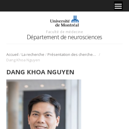
Faculté de médecine
Département de neurosciences
/
/
/
Accueil
La recherche
Présentation des chercheurs et de leur discipline
Dang Khoa Nguyen
DANG KHOA NGUYEN