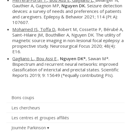
Herrera-Fortin T., Bou Assi E, Gagliano L,
Bélanger N,
Gauthier A, Gagnon MP,
Nguyen DK.
Seizure detection
devices: a survey of needs and preferences of patients
and caregivers. Epilepsy & Behavior 2021; 114 (Pt A):
107607.
Mohamed IS, Toffa D
, Robert M, Cossette P, Bérubé A,
Saint-Hilaire JM, Bouthillier A, Nguyen DK. The utility of
magnetic source imaging in non-lesional focal epilepsy: a
prospective study. Neurosurgical Focus 2020; 48(4):
E16.
Gagliano L., Bou Assi E
.,
Nguyen DK*
, Sawan M*.
Bispectrum and recurrent neural networks: improved
classification of interictal and preictal states. Scientific
Reports 2019; 9: 15649 (*equally contributing PIs).
Bons coups
Les chercheurs
Les centres et groupes affiliés
Journée Parkinson