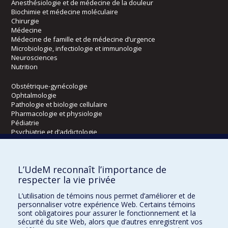
Anesthésiologie et de médecine de la douleur
Biochimie et médecine moléculaire
Chirurgie
Médecine
Médecine de famille et de médecine d’urgence
Microbiologie, infectiologie et immunologie
Neurosciences
Nutrition
Obstétrique-gynécologie
Ophtalmologie
Pathologie et biologie cellulaire
Pharmacologie et physiologie
Pédiatrie
Psychiatrie et d’addictologie
Radiologie, radio-oncologie et médecine nucléaire
L’UdeM reconnaît l’importance de
Écoles
respecter la vie privée
Kinésiologie et des sciences de l’activité physique
L’utilisation de témoins nous permet d’améliorer et de
Orthophonie et audiologie
personnaliser votre expérience Web. Certains témoins
Réadaptation
sont obligatoires pour assurer le fonctionnement et la
sécurité du site Web, alors que d’autres enregistrent vos