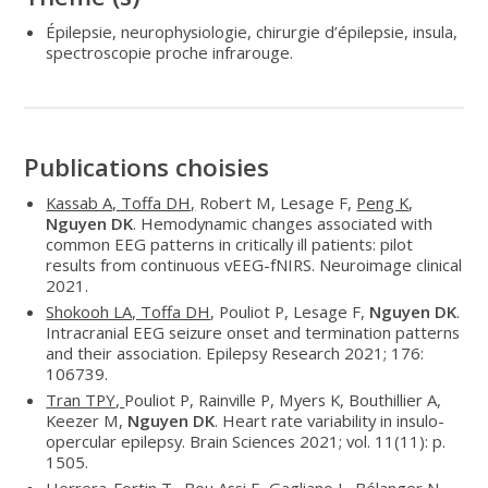
Épilepsie, neurophysiologie, chirurgie d’épilepsie, insula,
spectroscopie proche infrarouge.
Publications choisies
Kassab A, Toffa DH,
Robert M, Lesage F,
Peng K
,
Nguyen DK
. Hemodynamic changes associated with
common EEG patterns in critically ill patients: pilot
results from continuous vEEG-fNIRS. Neuroimage clinical
2021.
Shokooh LA, Toffa DH
, Pouliot P, Lesage F,
Nguyen DK
.
Intracranial EEG seizure onset and termination patterns
and their association. Epilepsy Research 2021; 176:
106739.
Tran TPY,
Pouliot P, Rainville P, Myers K, Bouthillier A,
Keezer M,
Nguyen DK
. Heart rate variability in insulo-
opercular epilepsy. Brain Sciences 2021; vol. 11(11): p.
1505.