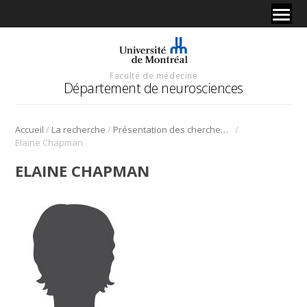
Faculté de médecine
Département de neurosciences
/
/
/
Accueil
La recherche
Présentation des chercheurs et de leur discipline
Elaine Chapman
ELAINE CHAPMAN