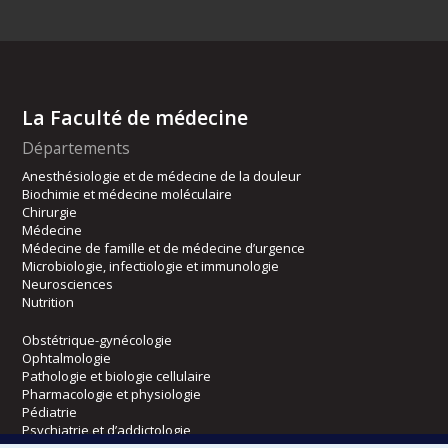
La Faculté de médecine
Départements
Anesthésiologie et de médecine de la douleur
Biochimie et médecine moléculaire
Chirurgie
Médecine
Médecine de famille et de médecine d’urgence
Microbiologie, infectiologie et immunologie
Neurosciences
Nutrition
Obstétrique-gynécologie
Ophtalmologie
Pathologie et biologie cellulaire
Pharmacologie et physiologie
Pédiatrie
Psychiatrie et d’addictologie
Radiologie, radio-oncologie et médecine nucléaire