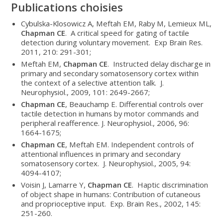
Publications choisies
Cybulska-Klosowicz A, Meftah EM, Raby M, Lemieux ML,
Chapman CE
. A critical speed for gating of tactile
detection during voluntary movement. Exp Brain Res.
2011, 210: 291-301;
Meftah EM,
Chapman CE
. Instructed delay discharge in
primary and secondary somatosensory cortex within
the context of a selective attention talk. J.
Neurophysiol., 2009, 101: 2649-2667;
Chapman CE
, Beauchamp E. Differential controls over
tactile detection in humans by motor commands and
peripheral reafference. J. Neurophysiol., 2006, 96:
1664-1675;
Chapman CE
, Meftah EM. Independent controls of
attentional influences in primary and secondary
somatosensory cortex. J. Neurophysiol., 2005, 94:
4094-4107;
Voisin J, Lamarre Y,
Chapman CE
. Haptic discrimination
of object shape in humans: Contribution of cutaneous
and proprioceptive input. Exp. Brain Res., 2002, 145:
251-260.