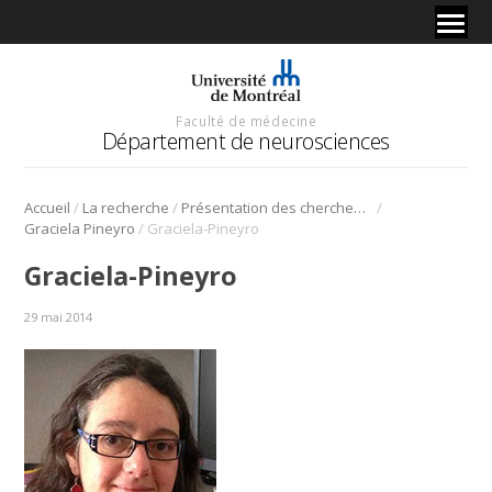
Faculté de médecine
Département de neurosciences
/
/
/
Accueil
La recherche
Présentation des chercheurs et de leur discipline
/
Graciela Pineyro
Graciela-Pineyro
Graciela-Pineyro
29 mai 2014