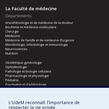
La Faculté de médecine
Départements
Anesthésiologie et de médecine de la douleur
Biochimie et médecine moléculaire
Chirurgie
Médecine
Médecine de famille et de médecine d’urgence
Microbiologie, infectiologie et immunologie
Neurosciences
Nutrition
Obstétrique-gynécologie
Ophtalmologie
Pathologie et biologie cellulaire
Pharmacologie et physiologie
Pédiatrie
Psychiatrie et d’addictologie
Radiologie, radio-oncologie et médecine nucléaire
L’UdeM reconnaît l’importance de
Écoles
respecter la vie privée