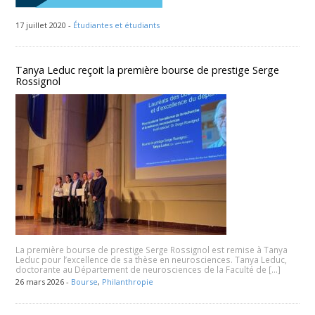
17 juillet 2020 -
Étudiantes et étudiants
Tanya Leduc reçoit la première bourse de prestige Serge
Rossignol
La première bourse de prestige Serge Rossignol est remise à Tanya
Leduc pour l’excellence de sa thèse en neurosciences. Tanya Leduc,
doctorante au Département de neurosciences de la Faculté de […]
26 mars 2026 -
Bourse
,
Philanthropie