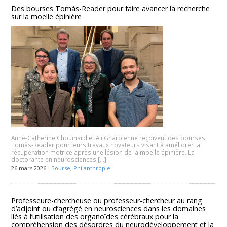
Des bourses Tomàs-Reader pour faire avancer la recherche
sur la moelle épinière
Anne-Catherine Chouinard et Ali Gharbienne reçoivent des bourses
Tomàs-Reader pour leurs travaux novateurs visant à améliorer la
récupération motrice après une lésion de la moelle épinière. La
doctorante en neurosciences […]
26 mars 2026 -
Bourse
,
Philanthropie
Professeure-chercheuse ou professeur-chercheur au rang
d’adjoint ou d’agrégé en neurosciences dans les domaines
liés à l’utilisation des organoïdes cérébraux pour la
compréhension des désordres du neurodéveloppement et la