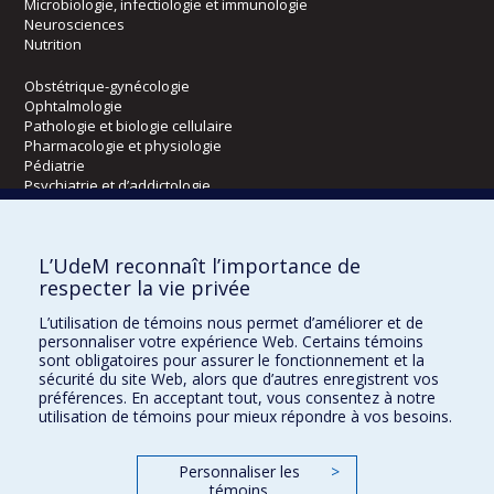
Microbiologie, infectiologie et immunologie
Neurosciences
Nutrition
Obstétrique-gynécologie
Ophtalmologie
Pathologie et biologie cellulaire
Pharmacologie et physiologie
Pédiatrie
Psychiatrie et d’addictologie
Radiologie, radio-oncologie et médecine nucléaire
L’UdeM reconnaît l’importance de
Écoles
respecter la vie privée
Kinésiologie et des sciences de l’activité physique
L’utilisation de témoins nous permet d’améliorer et de
Orthophonie et audiologie
personnaliser votre expérience Web. Certains témoins
Réadaptation
sont obligatoires pour assurer le fonctionnement et la
sécurité du site Web, alors que d’autres enregistrent vos
préférences. En acceptant tout, vous consentez à notre
Directions
utilisation de témoins pour mieux répondre à vos besoins.
DPC
CPASS
Personnaliser les
>
Éthique clinique
témoins