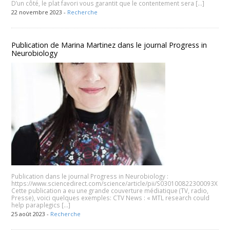
D’un côté, le plat favori vous garantit que le contentement sera […]
22 novembre 2023 -
Recherche
Publication de Marina Martinez dans le journal Progress in
Neurobiology
Publication dans le journal Progress in Neurobiology :
https://www.sciencedirect.com/science/article/pii/S030100822300093X
Cette publication a eu une grande couverture médiatique (TV, radio,
Presse), voici quelques exemples: CTV News : « MTL research could
help paraplegics […]
25 août 2023 -
Recherche