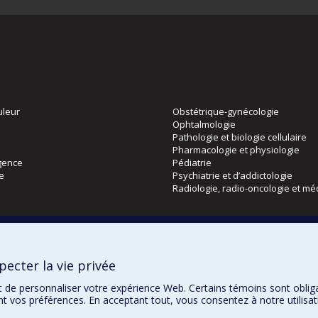
uleur
Obstétrique-gynécologie
Ophtalmologie
Pathologie et biologie cellulaire
Pharmacologie et physiologie
gence
Pédiatrie
ie
Psychiatrie et d’addictologie
Radiologie, radio-oncologie et mé
Directions
 physique
DPC
ecter la vie privée
CPASS
Éthique clinique
t de personnaliser votre expérience Web. Certains témoins sont oblig
ent vos préférences. En acceptant tout, vous consentez à notre utili