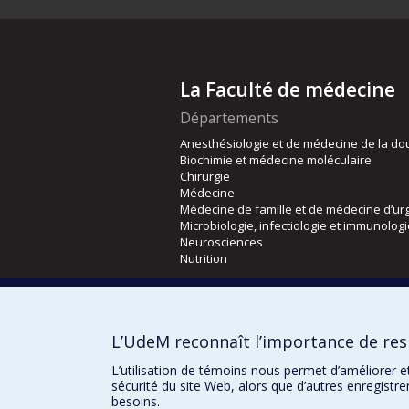
La Faculté de médecine
Départements
Anesthésiologie et de médecine de la do
Biochimie et médecine moléculaire
Chirurgie
Médecine
Médecine de famille et de médecine d’ur
Microbiologie, infectiologie et immunolog
Neurosciences
Nutrition
Écoles
Kinésiologie et des sciences de l’activité
L’UdeM reconnaît l’importance de resp
Orthophonie et audiologie
Réadaptation
L’utilisation de témoins nous permet d’améliorer e
sécurité du site Web, alors que d’autres enregistr
besoins.