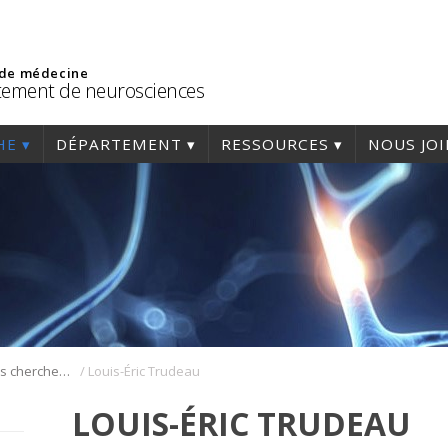
 de médecine
ement de neurosciences
HE
DÉPARTEMENT
RESSOURCES
NOUS JO
/
Présentation des chercheurs et de leur discipline
Louis-Éric Trudeau
LOUIS-ÉRIC TRUDEAU