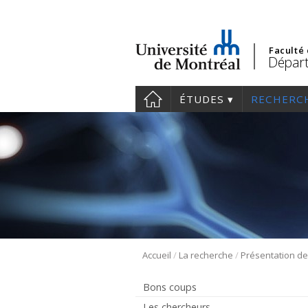
Faculté
Départ
ÉTUDES
RECHERC
/
/
Accueil
La recherche
Bons coups
Les chercheurs