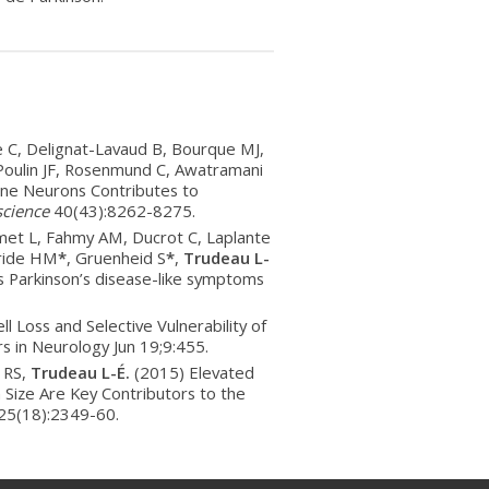
 C, Delignat-Lavaud B, Bourque MJ,
 Poulin JF, Rosenmund C, Awatramani
ine Neurons Contributes to
science
40(43):8262-8275.
met L, Fahmy AM, Ducrot C, Laplante
Bride HM
*
, Gruenheid S
*
,
Trudeau L-
rs Parkinson’s disease-like symptoms
l Loss and Selective Vulnerability of
rs in Neurology Jun 19;9:455.
k RS,
Trudeau L-É.
(2015) Elevated
 Size Are Key Contributors to the
 25(18):2349-60.