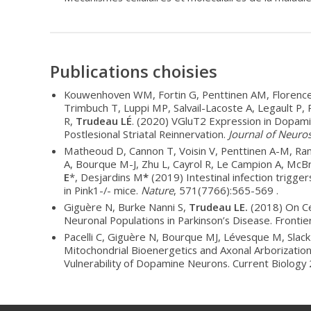
Publications choisies
Kouwenhoven WM, Fortin G, Penttinen AM, Florence
Trimbuch T, Luppi MP, Salvail-Lacoste A, Legault P,
R,
Trudeau LÉ
. (2020) VGluT2 Expression in Dopam
Postlesional Striatal Reinnervation.
Journal of Neuro
Matheoud D, Cannon T, Voisin V, Penttinen A-M, Ra
A, Bourque M-J, Zhu L, Cayrol R, Le Campion A, Mc
E
*, Desjardins M
*
(2019) Intestinal infection trigge
in Pink1-/- mice.
Nature
, 571(7766):565-569 .
Giguère N, Burke Nanni S,
Trudeau LE.
(2018) On Cel
Neuronal Populations in Parkinson’s Disease. Frontie
Pacelli C, Giguère N, Bourque MJ, Lévesque M, Slac
Mitochondrial Bioenergetics and Axonal Arborization
Vulnerability of Dopamine Neurons. Current Biology