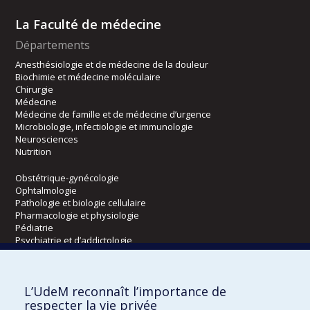
La Faculté de médecine
Départements
Anesthésiologie et de médecine de la douleur
Biochimie et médecine moléculaire
Chirurgie
Médecine
Médecine de famille et de médecine d’urgence
Microbiologie, infectiologie et immunologie
Neurosciences
Nutrition
Obstétrique-gynécologie
Ophtalmologie
Pathologie et biologie cellulaire
Pharmacologie et physiologie
Pédiatrie
Psychiatrie et d’addictologie
Radiologie, radio-oncologie et médecine nucléaire
L’UdeM reconnaît l’importance de
Écoles
respecter la vie privée