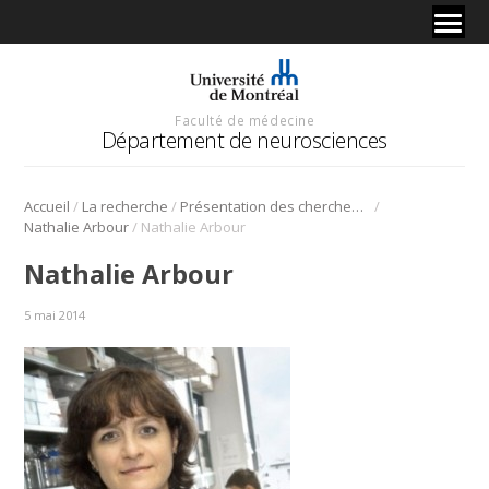
Faculté de médecine
Département de neurosciences
/
/
/
Accueil
La recherche
Présentation des chercheurs et de leur discipline
/
Nathalie Arbour
Nathalie Arbour
Nathalie Arbour
5 mai 2014