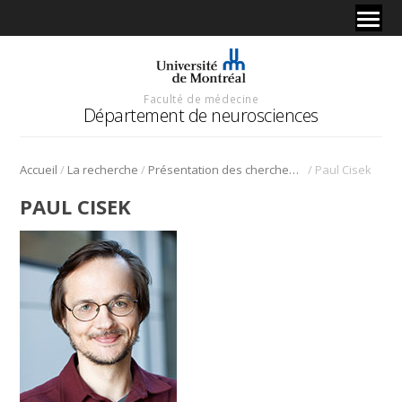
Faculté de médecine
Département de neurosciences
/
/
/
Accueil
La recherche
Présentation des chercheurs et de leur discipline
Paul Cisek
PAUL CISEK