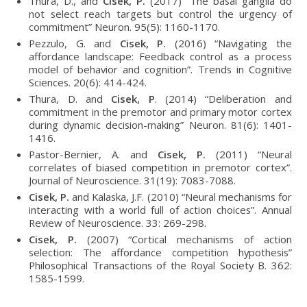
Thura, D., and
Cisek, P.
(2017) “The basal ganglia do
not select reach targets but control the urgency of
commitment” Neuron. 95(5): 1160-1170.
Pezzulo, G. and
Cisek, P.
(2016) “Navigating the
affordance landscape: Feedback control as a process
model of behavior and cognition”. Trends in Cognitive
Sciences. 20(6): 414-424.
Thura, D. and
Cisek, P
. (2014) “Deliberation and
commitment in the premotor and primary motor cortex
during dynamic decision-making” Neuron. 81(6): 1401-
1416.
Pastor-Bernier, A. and
Cisek, P.
(2011) “Neural
correlates of biased competition in premotor cortex”.
Journal of Neuroscience. 31(19): 7083-7088.
Cisek, P.
and Kalaska, J.F. (2010) “Neural mechanisms for
interacting with a world full of action choices”. Annual
Review of Neuroscience. 33: 269-298.
Cisek, P.
(2007) “Cortical mechanisms of action
selection: The affordance competition hypothesis”
Philosophical Transactions of the Royal Society B. 362:
1585-1599.