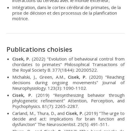
interactions du cerveau avec le monde extérieur;
Intégration, dans le cortex cérébral de primates, de la
prise de décision et des processus de la planification
motrice.
Publications choisies
Cisek, P.
(2022) “Evolution of behavioural control from
chordates to primates” Philosophical Transactions of
the Royal Society B. 377(1844): 20200522.
Michalski, J., Green, A.M.,
Cisek, P.
(2020) “Reaching
decisions during ongoing movements” Journal of
Neurophysiology. 123(3): 1090-1102.
Cisek, P.
(2019) “Resynthesizing behavior through
phylogenetic refinement” Attention, Perception, and
Psychophysics. 81(7): 2265-2287.
Carland, M., Thura, D., and
Cisek, P.
(2019) “The urge to
decide and act: Implications for brain function and
dysfunction” The Neuroscientist. 25(5): 491-511.