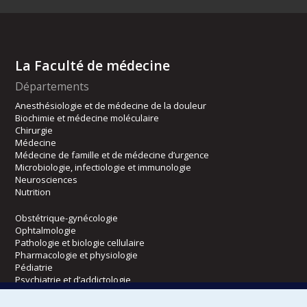
La Faculté de médecine
Départements
Anesthésiologie et de médecine de la douleur
Biochimie et médecine moléculaire
Chirurgie
Médecine
Médecine de famille et de médecine d’urgence
Microbiologie, infectiologie et immunologie
Neurosciences
Nutrition
Obstétrique-gynécologie
Ophtalmologie
Pathologie et biologie cellulaire
Pharmacologie et physiologie
Pédiatrie
Psychiatrie et d’addictologie
Radiologie, radio-oncologie et médecine nucléaire