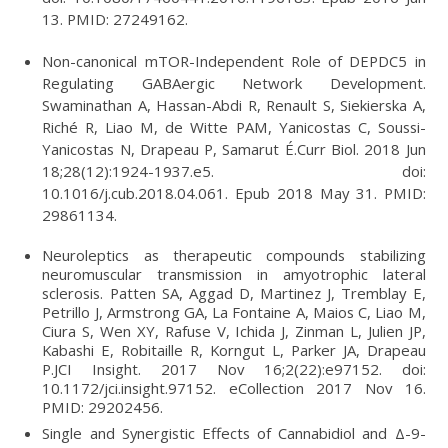
13. PMID: 27249162.
Non-canonical mTOR-Independent Role of DEPDC5 in
Regulating GABAergic Network Development.
Swaminathan A, Hassan-Abdi R, Renault S, Siekierska A,
Riché R, Liao M, de Witte PAM, Yanicostas C, Soussi-
Yanicostas N, Drapeau P, Samarut É.Curr Biol. 2018 Jun
18;28(12):1924-1937.e5. doi:
10.1016/j.cub.2018.04.061. Epub 2018 May 31. PMID:
29861134.
Neuroleptics as therapeutic compounds stabilizing
neuromuscular transmission in amyotrophic lateral
sclerosis. Patten SA, Aggad D, Martinez J, Tremblay E,
Petrillo J, Armstrong GA, La Fontaine A, Maios C, Liao M,
Ciura S, Wen XY, Rafuse V, Ichida J, Zinman L, Julien JP,
Kabashi E, Robitaille R, Korngut L, Parker JA, Drapeau
P.JCI Insight. 2017 Nov 16;2(22):e97152. doi:
10.1172/jci.insight.97152. eCollection 2017 Nov 16.
PMID: 29202456.
Single and Synergistic Effects of Cannabidiol and Δ-9-