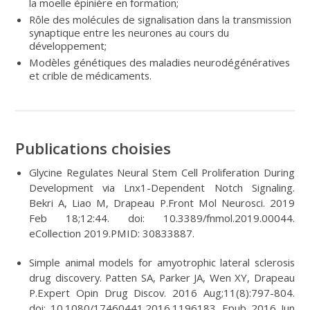
la moelle épinière en formation;
Rôle des molécules de signalisation dans la transmission
synaptique entre les neurones au cours du
développement;
Modèles génétiques des maladies neurodégénératives
et crible de médicaments.
Publications choisies
Glycine Regulates Neural Stem Cell Proliferation During
Development via Lnx1-Dependent Notch Signaling.
Bekri A, Liao M, Drapeau P.Front Mol Neurosci. 2019
Feb 18;12:44. doi: 10.3389/fnmol.2019.00044.
eCollection 2019.PMID: 30833887.
Simple animal models for amyotrophic lateral sclerosis
drug discovery. Patten SA, Parker JA, Wen XY, Drapeau
P.Expert Opin Drug Discov. 2016 Aug;11(8):797-804.
doi: 10.1080/17460441.2016.1196183. Epub 2016 Jun