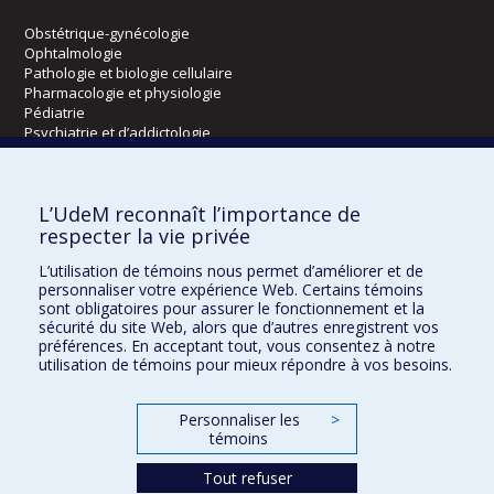
Obstétrique-gynécologie
Ophtalmologie
Pathologie et biologie cellulaire
Pharmacologie et physiologie
Pédiatrie
Psychiatrie et d’addictologie
Radiologie, radio-oncologie et médecine nucléaire
L’UdeM reconnaît l’importance de
Écoles
respecter la vie privée
Kinésiologie et des sciences de l’activité physique
L’utilisation de témoins nous permet d’améliorer et de
Orthophonie et audiologie
personnaliser votre expérience Web. Certains témoins
Réadaptation
sont obligatoires pour assurer le fonctionnement et la
sécurité du site Web, alors que d’autres enregistrent vos
préférences. En acceptant tout, vous consentez à notre
Directions
utilisation de témoins pour mieux répondre à vos besoins.
DPC
CPASS
Personnaliser les
>
Éthique clinique
témoins
Tout refuser