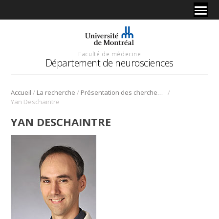
Faculté de médecine
Département de neurosciences
/
/
/
Accueil
La recherche
Présentation des chercheurs et de leur discipline
Yan Deschaintre
YAN DESCHAINTRE