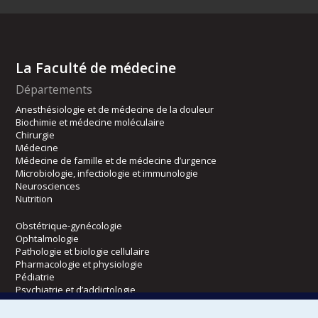
La Faculté de médecine
Départements
Anesthésiologie et de médecine de la douleur
Biochimie et médecine moléculaire
Chirurgie
Médecine
Médecine de famille et de médecine d’urgence
Microbiologie, infectiologie et immunologie
Neurosciences
Nutrition
Obstétrique-gynécologie
Ophtalmologie
Pathologie et biologie cellulaire
Pharmacologie et physiologie
Pédiatrie
Psychiatrie et d’addictologie
Radiologie, radio-oncologie et médecine nucléaire