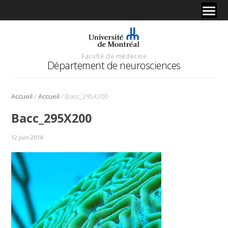
Faculté de médecine
Département de neurosciences
/
/
Accueil
Accueil
Bacc_295X200
Bacc_295X200
12 juin 2014