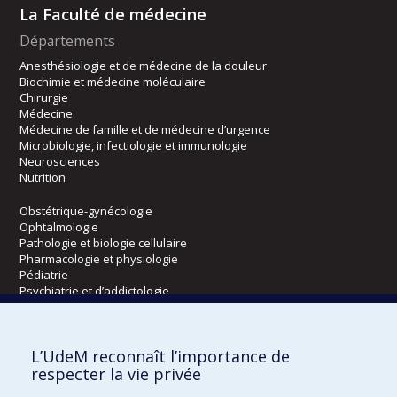
La Faculté de médecine
Départements
Anesthésiologie et de médecine de la douleur
Biochimie et médecine moléculaire
Chirurgie
Médecine
Médecine de famille et de médecine d’urgence
Microbiologie, infectiologie et immunologie
Neurosciences
Nutrition
Obstétrique-gynécologie
Ophtalmologie
Pathologie et biologie cellulaire
Pharmacologie et physiologie
Pédiatrie
Psychiatrie et d’addictologie
Radiologie, radio-oncologie et médecine nucléaire
L’UdeM reconnaît l’importance de
Écoles
respecter la vie privée
Kinésiologie et des sciences de l’activité physique