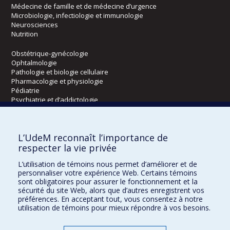
Médecine de famille et de médecine d’urgence
Microbiologie, infectiologie et immunologie
Neurosciences
Nutrition
Obstétrique-gynécologie
Ophtalmologie
Pathologie et biologie cellulaire
Pharmacologie et physiologie
Pédiatrie
Psychiatrie et d’addictologie
Radiologie, radio-oncologie et médecine nucléaire
L’UdeM reconnaît l’importance de
Écoles
respecter la vie privée
Kinésiologie et des sciences de l’activité physique
L’utilisation de témoins nous permet d’améliorer et de
Orthophonie et audiologie
personnaliser votre expérience Web. Certains témoins
Réadaptation
sont obligatoires pour assurer le fonctionnement et la
sécurité du site Web, alors que d’autres enregistrent vos
préférences. En acceptant tout, vous consentez à notre
Directions
utilisation de témoins pour mieux répondre à vos besoins.
DPC
CPASS