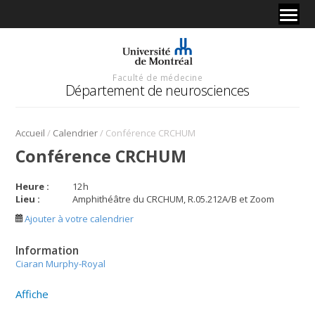
Faculté de médecine
Département de neurosciences
/
/
Accueil
Calendrier
Conférence CRCHUM
Conférence CRCHUM
Heure :
12
h
Lieu :
Amphithéâtre du CRCHUM, R.05.212A/B et Zoom
Ajouter à votre calendrier
Information
Ciaran Murphy-Royal
Affiche