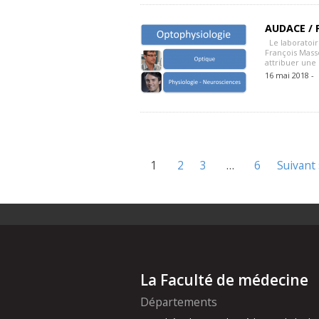
AUDACE / F
Le laboratoire
François Mass
attribuer une
16 mai 2018 -
1
2
3
…
6
Suivant 
La Faculté de médecine
Départements