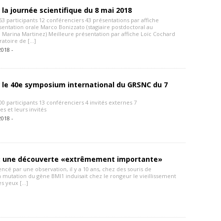
 la journée scientifique du 8 mai 2018
 participants 12 conférenciers 43 présentations par affiche
sentation orale Marco Bonizzato (stagiaire postdoctoral au
e Marina Martinez) Meilleure présentation par affiche Loïc Cochard
ratoire de […]
2018 -
 le 40e symposium international du GRSNC du 7
 participants 13 conférenciers 4 invités externes 7
res et leurs invités
2018 -
: une découverte «extrêmement importante»
cé par une observation, il y a 10 ans, chez des souris de
a mutation du gène BMI1 induisait chez le rongeur le vieillissement
es yeux […]