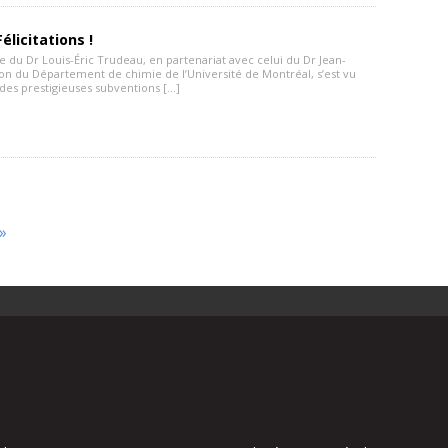
élicitations !
 du Dr Louis-Éric Trudeau, en partenariat avec celui du Dr Jean-
on du Département de chimie de l’Université de Montréal, s’est vu
 des prestigieuses subventions […]
»