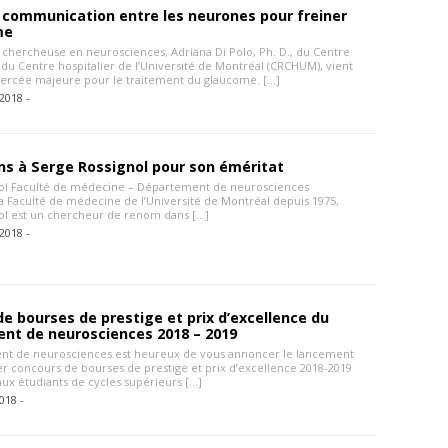
a communication entre les neurones pour freiner
me
a chercheuse en neurosciences, Adriana Di Polo, Ph. D., du Centre
du Centre hospitalier de l’Université de Montréal (CRCHUM), vient
percée majeure pour le traitement du glaucome. […]
2018 -
ons à Serge Rossignol pour son éméritat
nol Faculté de médecine – Département de neurosciences
la Faculté de médecine de l’Université de Montréal depuis 1975,
ol est un chercheur de renom dans […]
2018 -
e bourses de prestige et prix d’excellence du
nt de neurosciences 2018 – 2019
nt de neurosciences est heureux de vous annoncer le lancement
r concours de bourses de prestige et prix d’excellence 2018-2019
aux étudiants de cycles supérieurs […]
018 -