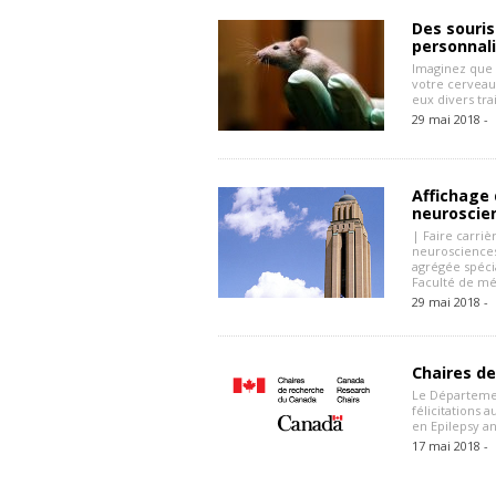
Des souri
personnal
Imaginez que 
votre cerveau
eux divers tra
29 mai 2018 -
Affichage
neuroscie
| Faire carriè
neurosciences
agrégée spéci
Faculté de mé
29 mai 2018 -
Chaires de
Le Départemen
félicitations
en Epilepsy a
17 mai 2018 -