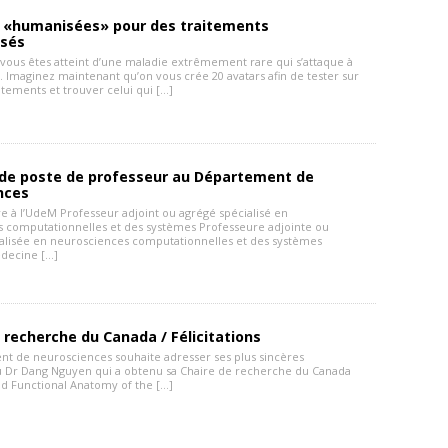
s «humanisées» pour des traitements
isés
vous êtes atteint d’une maladie extrêmement rare qui s’attaque à
. Imaginez maintenant qu’on vous crée 20 avatars afin de tester sur
itements et trouver celui qui […]
 de poste de professeur au Département de
nces
re à l’UdeM Professeur adjoint ou agrégé spécialisé en
 computationnelles et des systèmes Professeure adjointe ou
alisée en neurosciences computationnelles et des systèmes
decine […]
 recherche du Canada / Félicitations
t de neurosciences souhaite adresser ses plus sincères
 au Dr Dang Nguyen qui a obtenu sa Chaire de recherche du Canada
nd Functional Anatomy of the […]