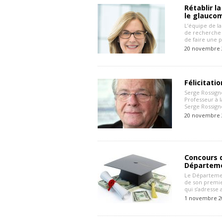
Rétablir l
le glauco
L’équipe de l
de recherche 
de faire une 
20 novembre 
Félicitati
Serge Rossig
Professeur à 
Serge Rossign
20 novembre 
Concours d
Départeme
Le Départeme
de son premie
qui s’adresse 
1 novembre 2