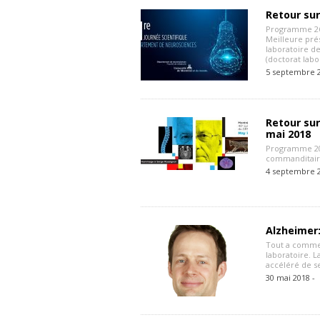
Retour sur
Programme 263
Meilleure pré
laboratoire d
(doctorat labo
5 septembre 
Retour sur
mai 2018
Programme 200
commanditai
4 septembre 
Alzheimer
Tout a commen
laboratoire. L
accéléré de s
30 mai 2018 -