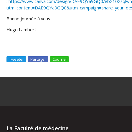
:
https://www.canva.com/design/DAE9QYa9GQ0/eb2102sql
utm_content=DAE9QYa9GQ0&utm_campaign=share_your_desi
Bonne journée à vous
Hugo Lambert
Tweeter
Partager
Courriel
La Faculté de médecine