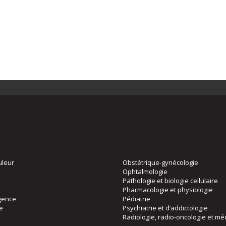
uleur
Obstétrique-gynécologie
Ophtalmologie
Pathologie et biologie cellulaire
Pharmacologie et physiologie
gence
Pédiatrie
ie
Psychiatrie et d’addictologie
Radiologie, radio-oncologie et mé