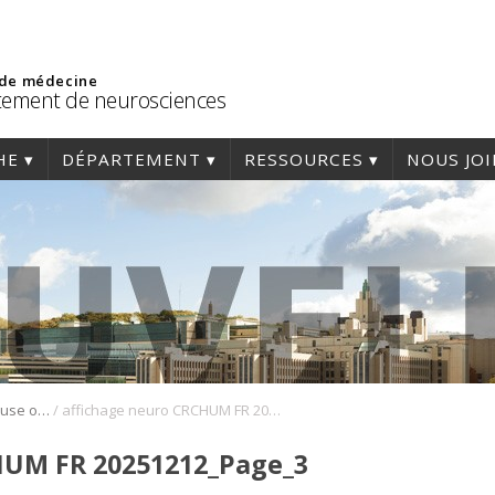
 de médecine
ement de neurosciences
HE
DÉPARTEMENT
RESSOURCES
NOUS JO
/
Professeure-chercheuse ou professeur-chercheur au rang d’adjoint ou d’agrégé en neurosciences reliées à la régénérescence neuronale, aux cellules souches et aux pathologies associées à la moelle épinière
affichage neuro CRCHUM FR 20251212_Page_3
HUM FR 20251212_Page_3