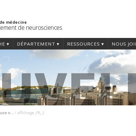
 de médecine
ement de neurosciences
HE
DÉPARTEMENT
RESSOURCES
NOUS JO
/
Professeure-chercheuse ou professeur-chercheur au rang d’adjoint ou d’agrégé en neurosciences reliées à la régénérescence neuronale, aux cellules souches et aux pathologies associées à la moelle épinière
affichage_FR_2