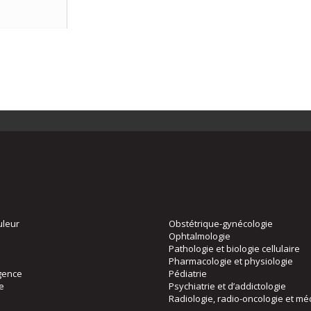
uleur
Obstétrique-gynécologie
Ophtalmologie
Pathologie et biologie cellulaire
Pharmacologie et physiologie
gence
Pédiatrie
ie
Psychiatrie et d’addictologie
Radiologie, radio-oncologie et mé