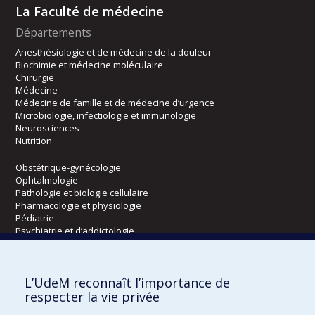
La Faculté de médecine
Départements
Anesthésiologie et de médecine de la douleur
Biochimie et médecine moléculaire
Chirurgie
Médecine
Médecine de famille et de médecine d’urgence
Microbiologie, infectiologie et immunologie
Neurosciences
Nutrition
Obstétrique-gynécologie
Ophtalmologie
Pathologie et biologie cellulaire
Pharmacologie et physiologie
Pédiatrie
Psychiatrie et d’addictologie
Radiologie, radio-oncologie et médecine nucléaire
L’UdeM reconnaît l’importance de
Écoles
respecter la vie privée
Kinésiologie et des sciences de l’activité physique