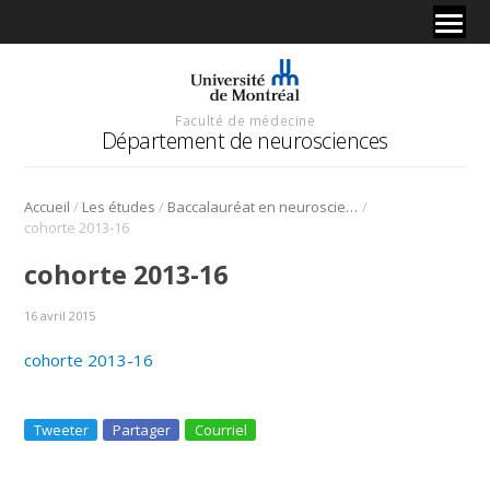
Faculté de médecine
Département de neurosciences
/
/
/
Accueil
Les études
Baccalauréat en neurosciences
cohorte 2013-16
cohorte 2013-16
16 avril 2015
cohorte 2013-16
Tweeter
Partager
Courriel