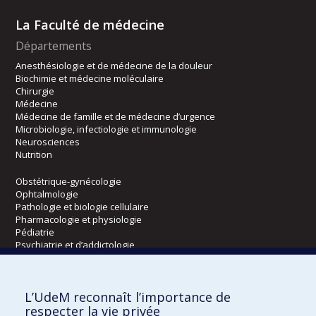
La Faculté de médecine
Départements
Anesthésiologie et de médecine de la douleur
Biochimie et médecine moléculaire
Chirurgie
Médecine
Médecine de famille et de médecine d’urgence
Microbiologie, infectiologie et immunologie
Neurosciences
Nutrition
Obstétrique-gynécologie
Ophtalmologie
Pathologie et biologie cellulaire
Pharmacologie et physiologie
Pédiatrie
Psychiatrie et d’addictologie
Radiologie, radio-oncologie et médecine nucléaire
L’UdeM reconnaît l’importance de
Écoles
respecter la vie privée