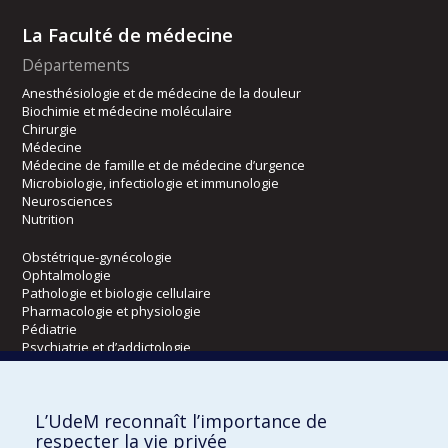
La Faculté de médecine
Départements
Anesthésiologie et de médecine de la douleur
Biochimie et médecine moléculaire
Chirurgie
Médecine
Médecine de famille et de médecine d’urgence
Microbiologie, infectiologie et immunologie
Neurosciences
Nutrition
Obstétrique-gynécologie
Ophtalmologie
Pathologie et biologie cellulaire
Pharmacologie et physiologie
Pédiatrie
Psychiatrie et d’addictologie
Radiologie, radio-oncologie et médecine nucléaire
L’UdeM reconnaît l’importance de
Écoles
respecter la vie privée