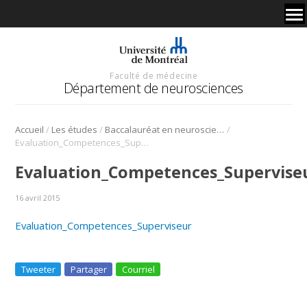
Faculté de médecine
Département de neurosciences
/
/
/
Accueil
Les études
Baccalauréat en neurosciences
Evaluation_Competences_Superviseur
Evaluation_Competences_Supervise
16 avril 2015
Evaluation_Competences_Superviseur
Tweeter
Partager
Courriel