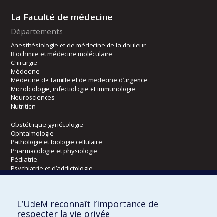
La Faculté de médecine
Départements
Anesthésiologie et de médecine de la douleur
Biochimie et médecine moléculaire
Chirurgie
Médecine
Médecine de famille et de médecine d’urgence
Microbiologie, infectiologie et immunologie
Neurosciences
Nutrition
Obstétrique-gynécologie
Ophtalmologie
Pathologie et biologie cellulaire
Pharmacologie et physiologie
Pédiatrie
Psychiatrie et d’addictologie
Radiologie, radio-oncologie et médecine nucléaire
L’UdeM reconnaît l’importance de
Écoles
respecter la vie privée