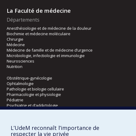
La Faculté de médecine
Départements
Anesthésiologie et de médecine de la douleur
Biochimie et médecine moléculaire
Chirurgie
Médecine
Médecine de famille et de médecine d’urgence
Microbiologie, infectiologie et immunologie
Neurosciences
Nutrition
Obstétrique-gynécologie
Ophtalmologie
Pathologie et biologie cellulaire
Pharmacologie et physiologie
Pédiatrie
Psychiatrie et d’addictologie
Radiologie, radio-oncologie et médecine nucléaire
L’UdeM reconnaît l’importance de
Écoles
respecter la vie privée