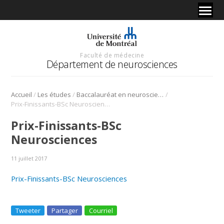
Faculté de médecine
Département de neurosciences
/
/
/
Accueil
Les études
Baccalauréat en neurosciences
Prix-Finissants-BSc Neurosciences
Prix-Finissants-BSc
Neurosciences
11 juillet 2017
Prix-Finissants-BSc Neurosciences
Tweeter
Partager
Courriel