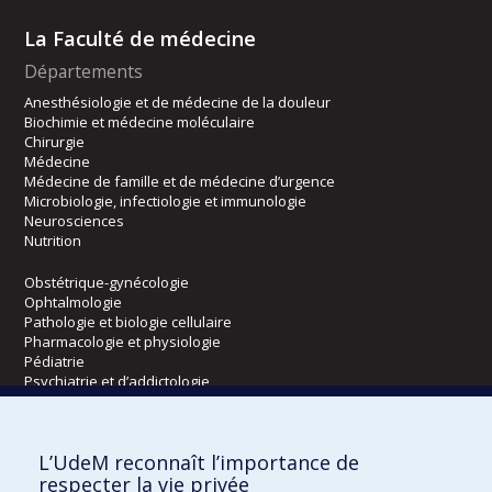
La Faculté de médecine
Départements
Anesthésiologie et de médecine de la douleur
Biochimie et médecine moléculaire
Chirurgie
Médecine
Médecine de famille et de médecine d’urgence
Microbiologie, infectiologie et immunologie
Neurosciences
Nutrition
Obstétrique-gynécologie
Ophtalmologie
Pathologie et biologie cellulaire
Pharmacologie et physiologie
Pédiatrie
Psychiatrie et d’addictologie
Radiologie, radio-oncologie et médecine nucléaire
L’UdeM reconnaît l’importance de
Écoles
respecter la vie privée