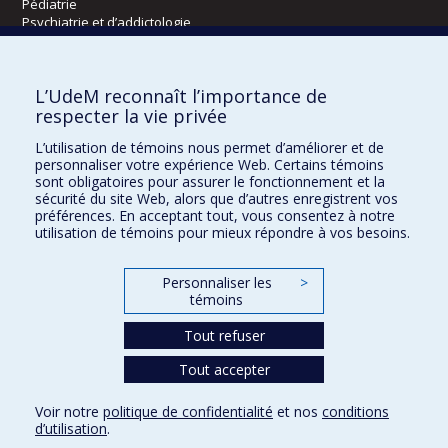
Pédiatrie
Psychiatrie et d’addictologie
Radiologie, radio-oncologie et médecine nucléaire
L’UdeM reconnaît l’importance de
Écoles
respecter la vie privée
Kinésiologie et des sciences de l’activité physique
L’utilisation de témoins nous permet d’améliorer et de
Orthophonie et audiologie
personnaliser votre expérience Web. Certains témoins
Réadaptation
sont obligatoires pour assurer le fonctionnement et la
sécurité du site Web, alors que d’autres enregistrent vos
préférences. En acceptant tout, vous consentez à notre
Directions
utilisation de témoins pour mieux répondre à vos besoins.
DPC
CPASS
Personnaliser les
>
Éthique clinique
témoins
Tout refuser
Tout accepter
Voir notre
politique de confidentialité
et nos
conditions
Confidentialité
Conditions d’utilisation
Paramètres des témoins
d’utilisation
.