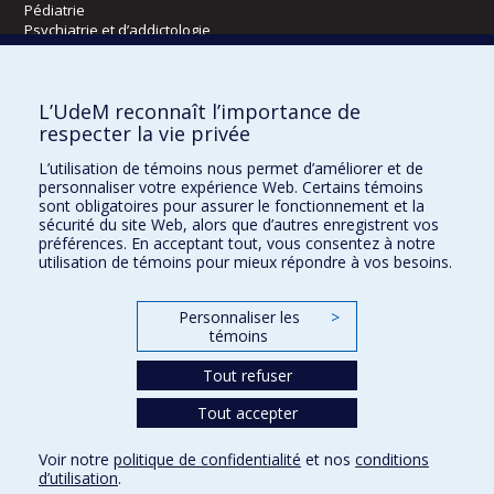
Pédiatrie
Psychiatrie et d’addictologie
Radiologie, radio-oncologie et médecine nucléaire
L’UdeM reconnaît l’importance de
Écoles
respecter la vie privée
Kinésiologie et des sciences de l’activité physique
L’utilisation de témoins nous permet d’améliorer et de
Orthophonie et audiologie
personnaliser votre expérience Web. Certains témoins
Réadaptation
sont obligatoires pour assurer le fonctionnement et la
sécurité du site Web, alors que d’autres enregistrent vos
préférences. En acceptant tout, vous consentez à notre
Directions
utilisation de témoins pour mieux répondre à vos besoins.
DPC
CPASS
Personnaliser les
>
Éthique clinique
témoins
Tout refuser
Tout accepter
Voir notre
politique de confidentialité
et nos
conditions
Confidentialité
Conditions d’utilisation
Paramètres des témoins
d’utilisation
.