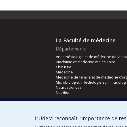
La Faculté de médecine
Départements
Anesthésiologie et de médecine de la do
Biochimie et médecine moléculaire
Chirurgie
Médecine
Médecine de famille et de médecine d’ur
Microbiologie, infectiologie et immunolog
Neurosciences
Nutrition
Écoles
Kinésiologie et des sciences de l’activité
L’UdeM reconnaît l’importance de resp
Orthophonie et audiologie
Réadaptation