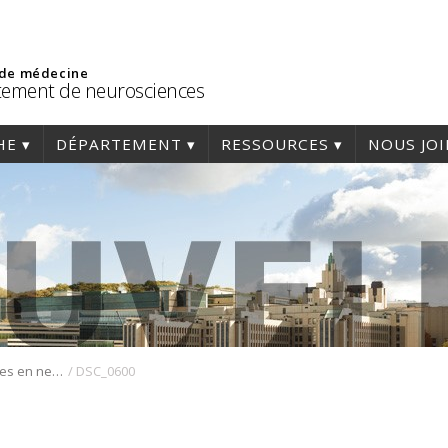
 de médecine
ement de neurosciences
HE
DÉPARTEMENT
RESSOURCES
NOUS JO
/
Les études cliniques en neurologie pédiatrique
DSC_0600