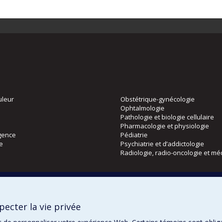
uleur
Obstétrique-gynécologie
Ophtalmologie
Pathologie et biologie cellulaire
Pharmacologie et physiologie
gence
Pédiatrie
ie
Psychiatrie et d’addictologie
Radiologie, radio-oncologie et mé
Directions
 physique
DPC
ecter la vie privée
CPASS
Éthique clinique