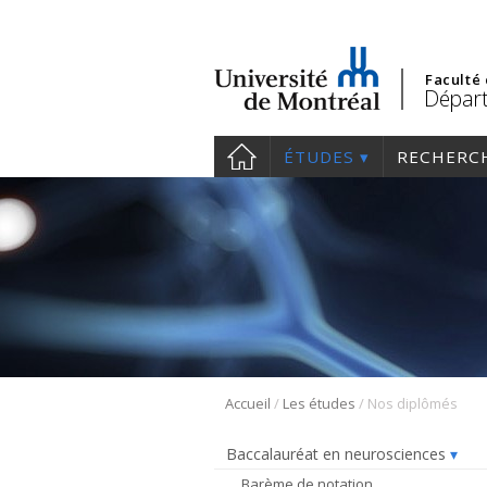
Faculté
Départ
ÉTUDES
RECHERC
/
/
Accueil
Les études
Nos diplômés
Baccalauréat en neurosciences
Barème de notation