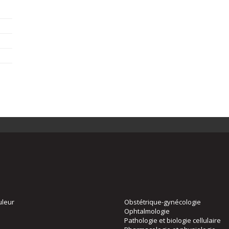
uleur
Obstétrique-gynécologie
Ophtalmologie
Pathologie et biologie cellulaire