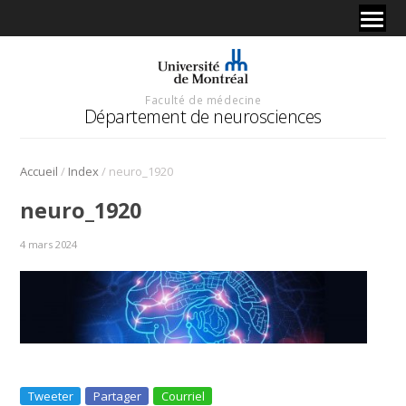
Faculté de médecine
Département de neurosciences
/
/
Accueil
Index
neuro_1920
neuro_1920
4 mars 2024
Tweeter
Partager
Courriel