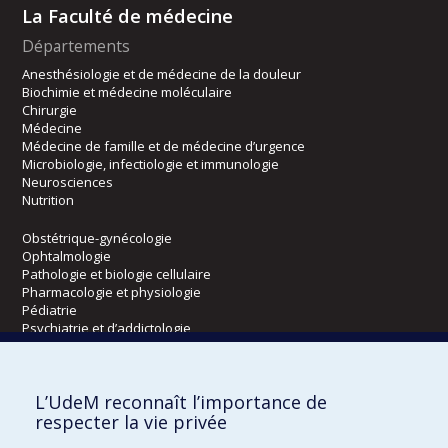
La Faculté de médecine
Départements
Anesthésiologie et de médecine de la douleur
Biochimie et médecine moléculaire
Chirurgie
Médecine
Médecine de famille et de médecine d’urgence
Microbiologie, infectiologie et immunologie
Neurosciences
Nutrition
Obstétrique-gynécologie
Ophtalmologie
Pathologie et biologie cellulaire
Pharmacologie et physiologie
Pédiatrie
Psychiatrie et d’addictologie
Radiologie, radio-oncologie et médecine nucléaire
L’UdeM reconnaît l’importance de
Écoles
respecter la vie privée
Kinésiologie et des sciences de l’activité physique