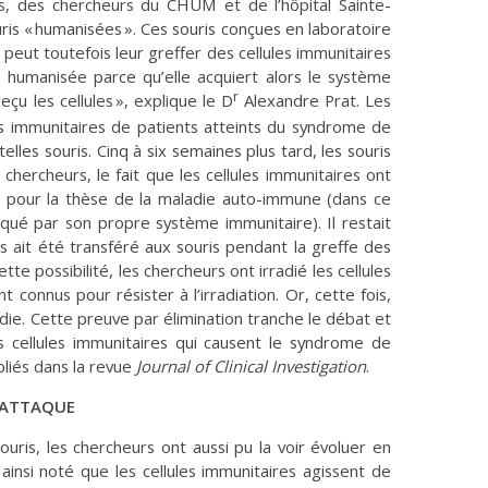
s, des chercheurs du CHUM et de l’hôpital Sainte-
ouris « humanisées ». Ces souris conçues en laboratoire
peut toutefois leur greffer des cellules immunitaires
t humanisée parce qu’elle acquiert alors le système
r
eçu les cellules », explique le D
Alexandre Prat. Les
les immunitaires de patients atteints du syndrome de
lles souris. Cinq à six semaines plus tard, les souris
 chercheurs, le fait que les cellules immunitaires ont
nt pour la thèse de la maladie auto-immune (dans ce
aqué par son propre système immunitaire). Il restait
s ait été transféré aux souris pendant la greffe des
tte possibilité, les chercheurs ont irradié les cellules
t connus pour résister à l’irradiation. Or, cette fois,
adie. Cette preuve par élimination tranche le débat et
 cellules immunitaires qui causent le syndrome de
liés dans la revue
Journal of Clinical Investigation
.
L’ATTAQUE
uris, les chercheurs ont aussi pu la voir évoluer en
 ainsi noté que les cellules immunitaires agissent de