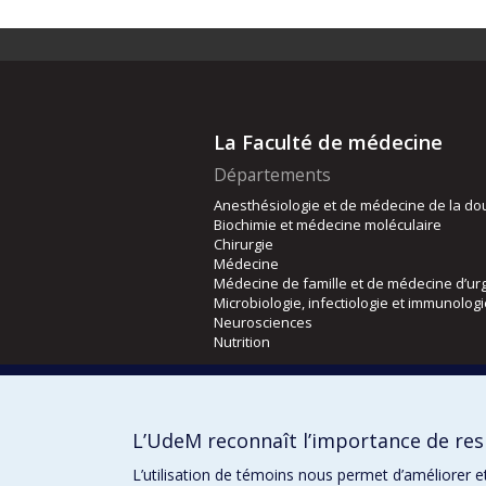
La Faculté de médecine
Départements
Anesthésiologie et de médecine de la do
Biochimie et médecine moléculaire
Chirurgie
Médecine
Médecine de famille et de médecine d’ur
Microbiologie, infectiologie et immunolog
Neurosciences
Nutrition
Écoles
Kinésiologie et des sciences de l’activité
L’UdeM reconnaît l’importance de resp
Orthophonie et audiologie
Réadaptation
L’utilisation de témoins nous permet d’améliorer e