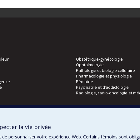
uleur
Obstétrique-gynécologie
Ophtalmologie
Pathologie et biologie cellulaire
Pharmacologie et physiologie
gence
Pédiatrie
ie
Psychiatrie et d’addictologie
Radiologie, radio-oncologie et mé
Directions
 physique
DPC
ecter la vie privée
CPASS
Éthique clinique
t de personnaliser votre expérience Web. Certains témoins sont oblig