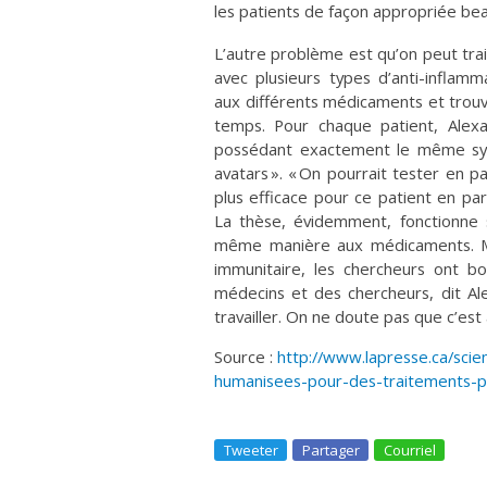
les patients de façon appropriée be
L’autre problème est qu’on peut tra
avec plusieurs types d’anti-inflam
aux différents médicaments et trou
temps. Pour chaque patient, Alex
possédant exactement le même systè
avatars ». « On pourrait tester en pa
plus efficace pour ce patient en part
La thèse, évidemment, fonctionne s
même manière aux médicaments. M
immunitaire, les chercheurs ont 
médecins et des chercheurs, dit Ale
travailler. On ne doute pas que c’est
Source :
http://www.lapresse.ca/sc
humanisees-pour-des-traitements-p
Tweeter
Partager
Courriel