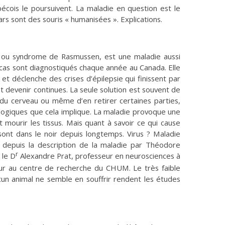
bécois le poursuivent. La maladie en question est le
s sont des souris « humanisées ». Explications.
, ou syndrome de Rasmussen, est une maladie aussi
 cas sont diagnostiqués chaque année au Canada. Elle
et déclenche des crises d’épilepsie qui finissent par
t devenir continues. La seule solution est souvent de
u cerveau ou même d’en retirer certaines parties,
logiques que cela implique. La maladie provoque une
t mourir les tissus. Mais quant à savoir ce qui cause
sont dans le noir depuis longtemps. Virus ? Maladie
 depuis la description de la maladie par Théodore
r
 le D
Alexandre Prat, professeur en neurosciences à
eur au centre de recherche du CHUM. Le très faible
cun animal ne semble en souffrir rendent les études