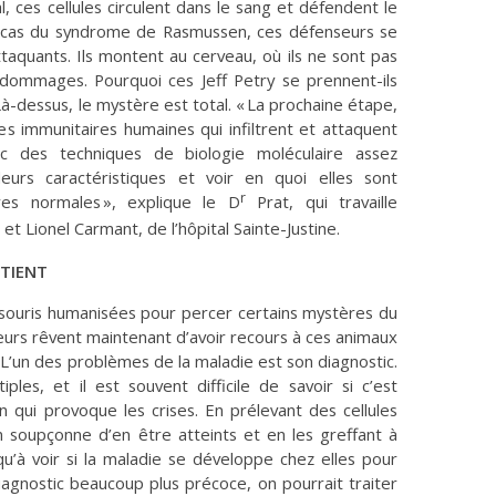
 ces cellules circulent dans le sang et défendent le
le cas du syndrome de Rasmussen, ces défenseurs se
aquants. Ils montent au cerveau, où ils ne sont pas
dommages. Pourquoi ces Jeff Petry se prennent-ils
à-dessus, le mystère est total. « La prochaine étape,
les immunitaires humaines qui infiltrent et attaquent
ec des techniques de biologie moléculaire assez
eurs caractéristiques et voir en quoi elles sont
r
ires normales », explique le D
Prat, qui travaille
t Lionel Carmant, de l’hôpital Sainte-Justine.
ATIENT
s souris humanisées pour percer certains mystères du
urs rêvent maintenant d’avoir recours à ces animaux
L’un des problèmes de la maladie est son diagnostic.
ples, et il est souvent difficile de savoir si c’est
qui provoque les crises. En prélevant des cellules
n soupçonne d’en être atteints et en les greffant à
qu’à voir si la maladie se développe chez elles pour
diagnostic beaucoup plus précoce, on pourrait traiter