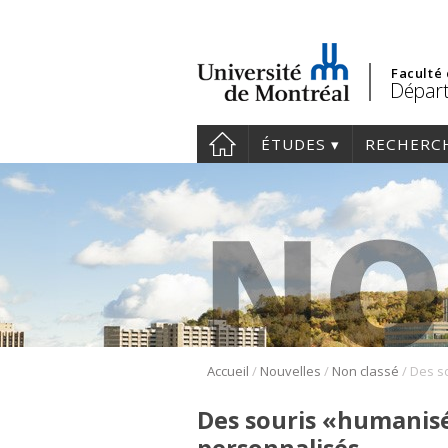
Faculté
Départ
ÉTUDES
RECHERC
/
/
/
Accueil
Nouvelles
Non classé
Des souris «humanis