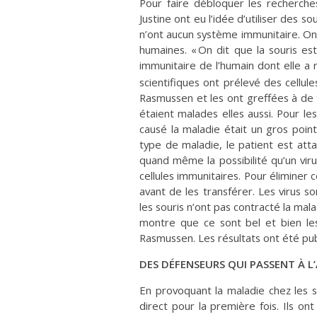
Pour faire débloquer les recherche
Justine ont eu l’idée d’utiliser des s
n’ont aucun système immunitaire. On 
humaines. « On dit que la souris es
immunitaire de l’humain dont elle a r
scientifiques ont prélevé des cellu
Rasmussen et les ont greffées à de te
étaient malades elles aussi. Pour les
causé la maladie était un gros poi
type de maladie, le patient est att
quand même la possibilité qu’un viru
cellules immunitaires. Pour éliminer ce
avant de les transférer. Les virus son
les souris n’ont pas contracté la mal
montre que ce sont bel et bien les
Rasmussen. Les résultats ont été pub
DES DÉFENSEURS QUI PASSENT À 
En provoquant la maladie chez les so
direct pour la première fois. Ils ont