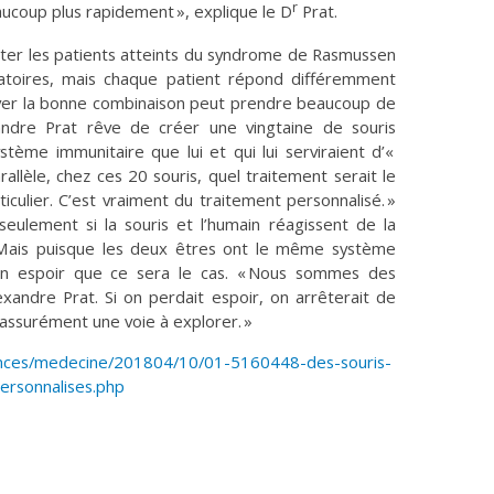
r
aucoup plus rapidement », explique le D
Prat.
iter les patients atteints du syndrome de Rasmussen
matoires, mais chaque patient répond différemment
ver la bonne combinaison peut prendre beaucoup de
andre Prat rêve de créer une vingtaine de souris
me immunitaire que lui et qui lui serviraient d’«
rallèle, chez ces 20 souris, quel traitement serait le
iculier. C’est vraiment du traitement personnalisé. »
eulement si la souris et l’humain réagissent de la
ais puisque les deux êtres ont le même système
bon espoir que ce sera le cas. « Nous sommes des
xandre Prat. Si on perdait espoir, on arrêterait de
 assurément une voie à explorer. »
iences/medecine/201804/10/01-5160448-des-souris-
ersonnalises.php