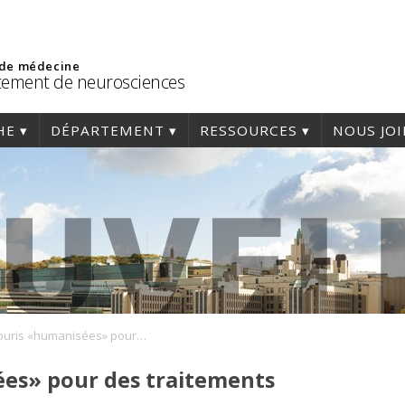
 de médecine
ement de neurosciences
HE
DÉPARTEMENT
RESSOURCES
NOUS JO
Des souris «humanisées» pour des traitements personnalisés
ées» pour des traitements