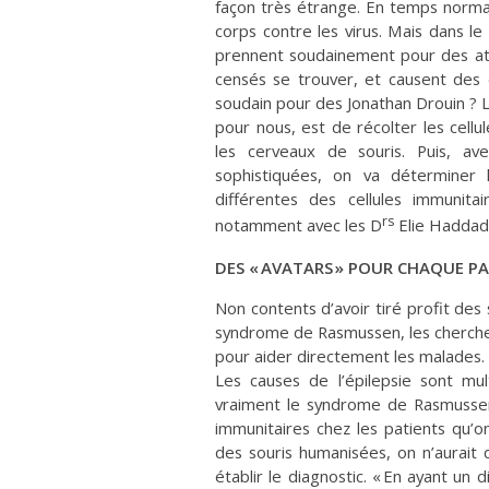
façon très étrange. En temps normal,
corps contre les virus. Mais dans 
prennent soudainement pour des att
censés se trouver, et causent des 
soudain pour des Jonathan Drouin ? L
pour nous, est de récolter les cellu
les cerveaux de souris. Puis, av
sophistiquées, on va déterminer l
différentes des cellules immunita
rs
notamment avec les D
Elie Haddad e
DES « AVATARS » POUR CHAQUE P
Non contents d’avoir tiré profit de
syndrome de Rasmussen, les cherche
pour aider directement les malades. 
Les causes de l’épilepsie sont multi
vraiment le syndrome de Rasmussen 
immunitaires chez les patients qu’o
des souris humanisées, on n’aurait 
établir le diagnostic. « En ayant un 