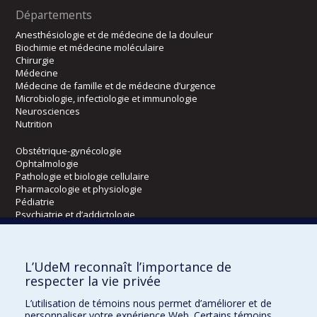
Départements
Anesthésiologie et de médecine de la douleur
Biochimie et médecine moléculaire
Chirurgie
Médecine
Médecine de famille et de médecine d’urgence
Microbiologie, infectiologie et immunologie
Neurosciences
Nutrition
Obstétrique-gynécologie
Ophtalmologie
Pathologie et biologie cellulaire
Pharmacologie et physiologie
Pédiatrie
Psychiatrie et d’addictologie
Radiologie, radio-oncologie et médecine nucléaire
L’UdeM reconnaît l’importance de
Écoles
respecter la vie privée
Kinésiologie et des sciences de l’activité physique
L’utilisation de témoins nous permet d’améliorer et de
Orthophonie et audiologie
personnaliser votre expérience Web. Certains témoins