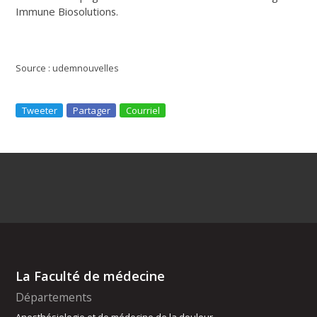
Immune Biosolutions.
Source : udemnouvelles
Tweeter
Partager
Courriel
La Faculté de médecine
Départements
Anesthésiologie et de médecine de la douleur