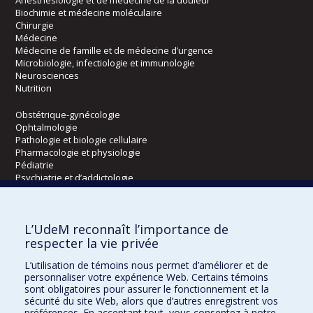
Biochimie et médecine moléculaire
Chirurgie
Médecine
Médecine de famille et de médecine d’urgence
Microbiologie, infectiologie et immunologie
Neurosciences
Nutrition
Obstétrique-gynécologie
Ophtalmologie
Pathologie et biologie cellulaire
Pharmacologie et physiologie
Pédiatrie
Psychiatrie et d’addictologie
Radiologie, radio-oncologie et médecine nucléaire
L’UdeM reconnaît l’importance de
Écoles
respecter la vie privée
Kinésiologie et des sciences de l’activité physique
L’utilisation de témoins nous permet d’améliorer et de
Orthophonie et audiologie
personnaliser votre expérience Web. Certains témoins
Réadaptation
sont obligatoires pour assurer le fonctionnement et la
sécurité du site Web, alors que d’autres enregistrent vos
préférences. En acceptant tout, vous consentez à notre