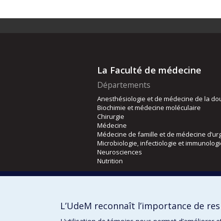
La Faculté de médecine
Départements
Anesthésiologie et de médecine de la do
Biochimie et médecine moléculaire
Chirurgie
Médecine
Médecine de famille et de médecine d’ur
Microbiologie, infectiologie et immunolog
Neurosciences
Nutrition
Écoles
Kinésiologie et des sciences de l’activité
L’UdeM reconnaît l’importance de resp
Orthophonie et audiologie
Réadaptation