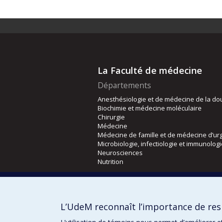
La Faculté de médecine
Départements
Anesthésiologie et de médecine de la do
Biochimie et médecine moléculaire
Chirurgie
Médecine
Médecine de famille et de médecine d’ur
Microbiologie, infectiologie et immunolog
Neurosciences
Nutrition
Écoles
Kinésiologie et des sciences de l’activité
L’UdeM reconnaît l’importance de resp
Orthophonie et audiologie
Réadaptation