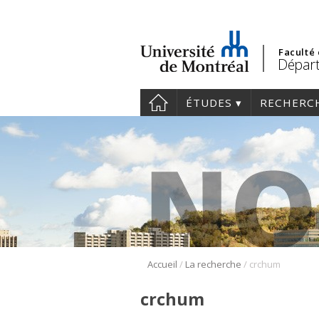
Faculté
Départ
ÉTUDES
RECHERC
/
/
Accueil
La recherche
crchum
crchum