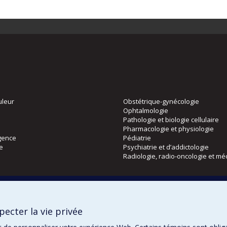
uleur
Obstétrique-gynécologie
Ophtalmologie
Pathologie et biologie cellulaire
Pharmacologie et physiologie
gence
Pédiatrie
ie
Psychiatrie et d’addictologie
Radiologie, radio-oncologie et mé
Directions
 physique
DPC
ecter la vie privée
CPASS
Éthique clinique