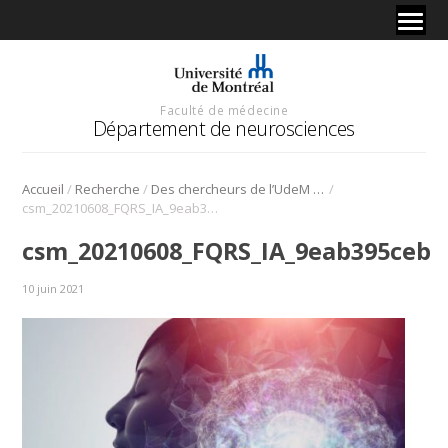
Faculté de médecine
Département de neurosciences
/
/
/
Accueil
Recherche
Des chercheurs de l’UdeM se démarquent dans le domaine de l’intelligence artificielle
csm_20210608_FQRS_IA_9eab395ceb
csm_20210608_FQRS_IA_9eab395ceb
10 juin 2021