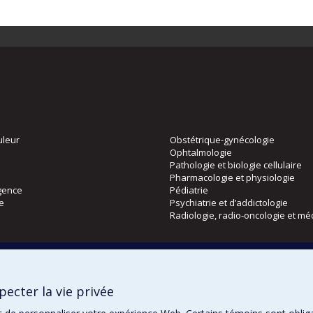
uleur
Obstétrique-gynécologie
Ophtalmologie
Pathologie et biologie cellulaire
Pharmacologie et physiologie
gence
Pédiatrie
ie
Psychiatrie et d’addictologie
Radiologie, radio-oncologie et mé
Directions
 physique
DPC
ecter la vie privée
CPASS
Éthique clinique