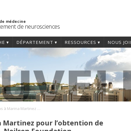
 de médecine
ement de neurosciences
HE
DÉPARTEMENT
RESSOURCES
NOUS JO
Félicitations à Marina Martinez pour l’obtention de la subvention Craig H. Neilsen Foundation
a Martinez pour l’obtention de