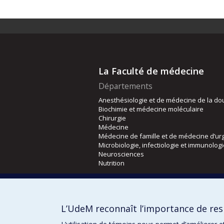
La Faculté de médecine
Départements
Anesthésiologie et de médecine de la do
Biochimie et médecine moléculaire
Chirurgie
Médecine
Médecine de famille et de médecine d’ur
Microbiologie, infectiologie et immunolog
Neurosciences
Nutrition
Écoles
Kinésiologie et des sciences de l’activité
L’UdeM reconnaît l’importance de resp
Orthophonie et audiologie
Réadaptation