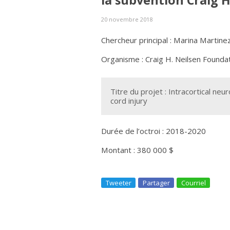
la subvention Craig 
20 novembre 2018
Chercheur principal : Marina Martine
Organisme : Craig H. Neilsen Founda
Titre du projet : Intracortical ne
cord injury
Durée de l’octroi : 2018-2020
Montant : 380 000 $
Tweeter
Partager
Courriel