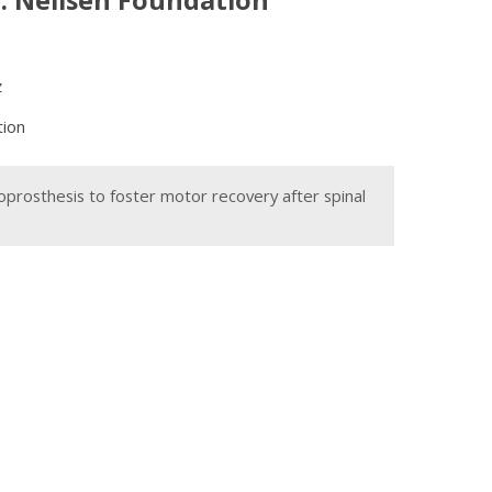
H. Neilsen Foundation
z
tion
uroprosthesis to foster motor recovery after spinal