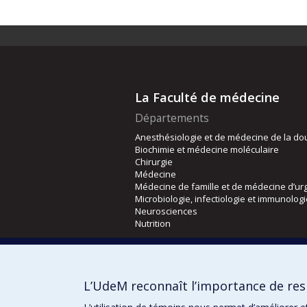
La Faculté de médecine
Départements
Anesthésiologie et de médecine de la do
Biochimie et médecine moléculaire
Chirurgie
Médecine
Médecine de famille et de médecine d’ur
Microbiologie, infectiologie et immunolog
Neurosciences
Nutrition
Écoles
Kinésiologie et des sciences de l’activité
L’UdeM reconnaît l’importance de resp
Orthophonie et audiologie
Réadaptation