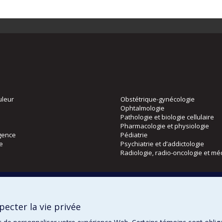
uleur
Obstétrique-gynécologie
Ophtalmologie
Pathologie et biologie cellulaire
Pharmacologie et physiologie
gence
Pédiatrie
ie
Psychiatrie et d’addictologie
Radiologie, radio-oncologie et mé
Directions
 physique
DPC
ecter la vie privée
CPASS
Éthique clinique