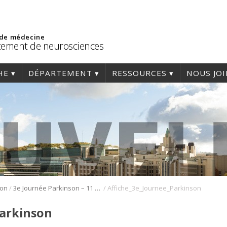
 de médecine
ement de neurosciences
HE
DÉPARTEMENT
RESSOURCES
NOUS JO
/
/
son
3e Journée Parkinson – 11 avril 2023
Affiche_3e_Journee_Parkinson
Parkinson