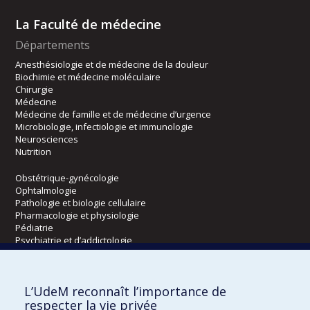
La Faculté de médecine
Départements
Anesthésiologie et de médecine de la douleur
Biochimie et médecine moléculaire
Chirurgie
Médecine
Médecine de famille et de médecine d’urgence
Microbiologie, infectiologie et immunologie
Neurosciences
Nutrition
Obstétrique-gynécologie
Ophtalmologie
Pathologie et biologie cellulaire
Pharmacologie et physiologie
Pédiatrie
Psychiatrie et d’addictologie
Radiologie, radio-oncologie et médecine nucléaire
L’UdeM reconnaît l’importance de
Écoles
respecter la vie privée