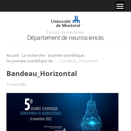
Faculté de médecine
Département de neurosciences
/
/
/
Accueil
La recherche
Journée scientifique
/
5e journée scientifique du Département de neurosciences – 8 novembre 2022
Bandeau_Horizontal
Bandeau_Horizontal
31 août 2022