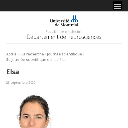
Faculté de médecine
Département de neurosciences
/
/
/
Accueil
La recherche
Journée scientifique
/
5e journée scientifique du Département de neurosciences – 8 novembre 2022
Elsa
Elsa
23 septembre 2022