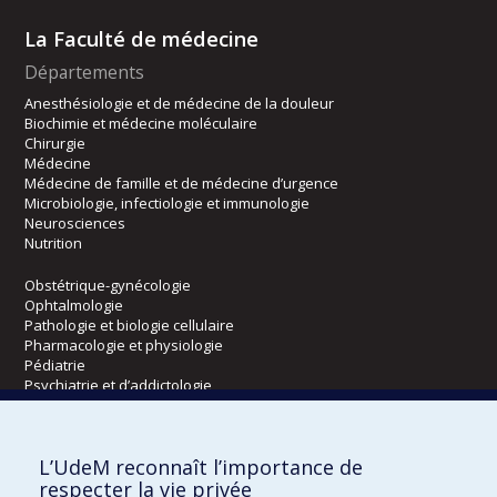
La Faculté de médecine
Départements
Anesthésiologie et de médecine de la douleur
Biochimie et médecine moléculaire
Chirurgie
Médecine
Médecine de famille et de médecine d’urgence
Microbiologie, infectiologie et immunologie
Neurosciences
Nutrition
Obstétrique-gynécologie
Ophtalmologie
Pathologie et biologie cellulaire
Pharmacologie et physiologie
Pédiatrie
Psychiatrie et d’addictologie
Radiologie, radio-oncologie et médecine nucléaire
L’UdeM reconnaît l’importance de
Écoles
respecter la vie privée