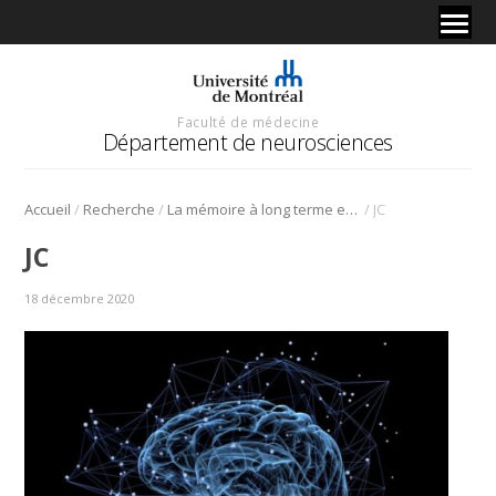
Faculté de médecine
Département de neurosciences
/
/
/
Accueil
Recherche
La mémoire à long terme est contrôlée par la synthèse de protéines dans les cellules inhibitrices, selon une équipe internationale de l’UdeM, de l’Université McGill et de l’Université de Haïfa.
JC
JC
18 décembre 2020