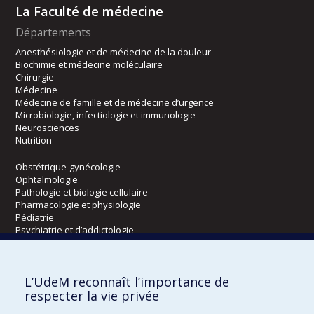
La Faculté de médecine
Départements
Anesthésiologie et de médecine de la douleur
Biochimie et médecine moléculaire
Chirurgie
Médecine
Médecine de famille et de médecine d’urgence
Microbiologie, infectiologie et immunologie
Neurosciences
Nutrition
Obstétrique-gynécologie
Ophtalmologie
Pathologie et biologie cellulaire
Pharmacologie et physiologie
Pédiatrie
Psychiatrie et d’addictologie
Radiologie, radio-oncologie et médecine nucléaire
L’UdeM reconnaît l’importance de
Écoles
respecter la vie privée
Kinésiologie et des sciences de l’activité physique